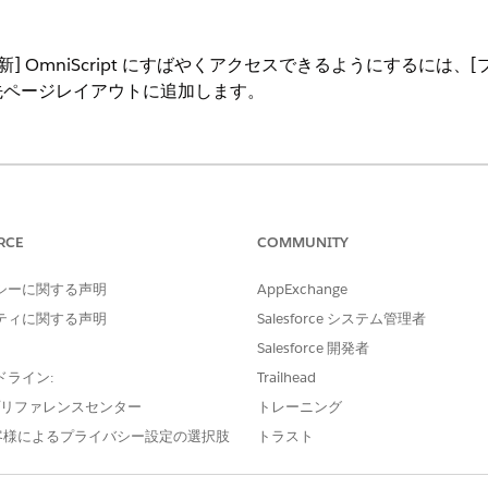
] OmniScript にすばやくアクセスできるようにするには、
先ページレイアウトに追加します。
ng Experience
l Services Cloud が有効になっている
Professional
Edition、
Enterpri
RCE
COMMUNITY
必要なユーザー権限
シーに関する声明
AppExchange
する
「アプリケーションのカスタ
ティに関する声明
Salesforce システム管理者
Salesforce 開発者
ジャー]
をクリックします。
ドライン:
Trailhead
と入力し、[
取引先]
を選択します。
引先」
リックし、[
Account Record Page
] を選択します。
e プリファレンスセンター
トレーニング
客様によるプライバシー設定の選択肢
トラスト
ションランチャー
をレコードページに追加します。
ァイルを更新] アクションの作成
時に作成したアクションランチャーリ