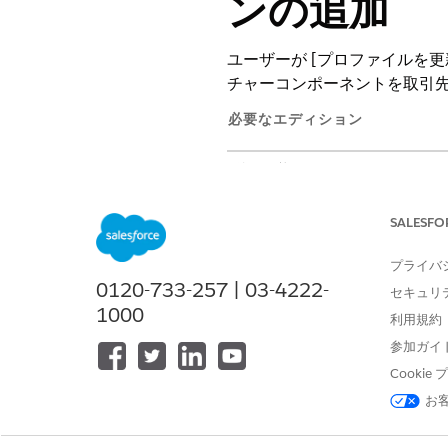
ンの追加
ユーザーが [プロファイルを更新
チャーコンポーネントを取引
必要なエディション
使用可能なインターフェース: Lightni
使用可能なエディション: Financia
SALESFO
プライバ
0120-733-257 | 03-4222-
取引先ページにアクションを追加
セキュリ
1000
利用規約
[設定] で
[オブジェクトマネー
参加ガイ
[クイック検索] ボックスに「
取
[
Lightning Record Pages]
をク
Cooki
[編集]
をクリックします。
お
[コンポーネント] タブで、
アク
プロパティペインで、[
プロフ