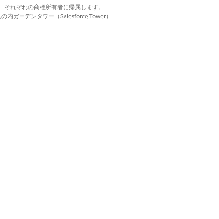
d. それぞれの商標は、それぞれの商標所有者に帰属します。
ーデンタワー（Salesforce Tower）
ン用のカスタムレコードページの作成
はい
いいえ