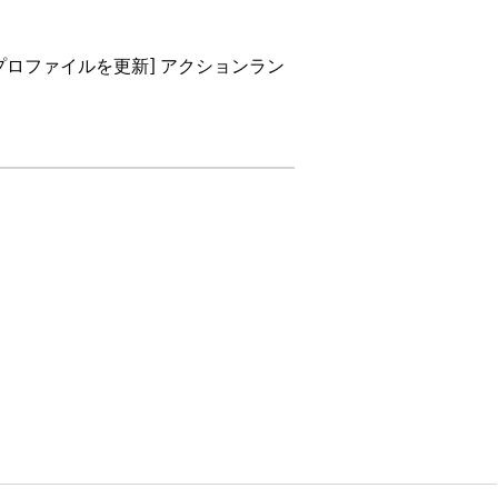
[プロファイルを更新] アクションラン
se
Edition、および
Unlimited
Edition
マイズ」
リースを選択します。