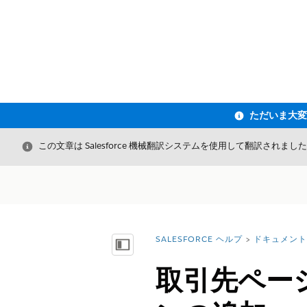
閉じる
この文章は Salesforce 機械翻訳システムを使用して翻訳されまし
SALESFORCE ヘルプ
ドキュメント
詳細情報:
目次を表示
取引先ページ