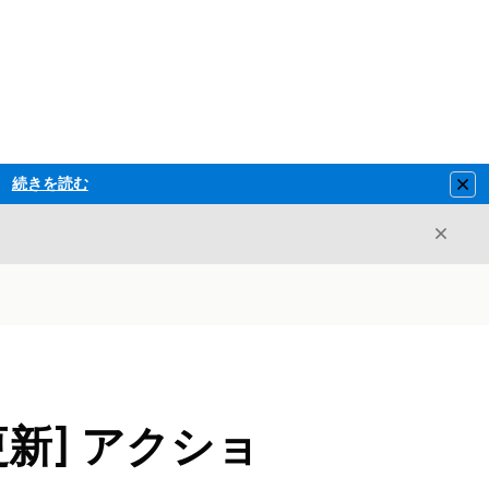
続きを読む
Clo
閉じ
閉じる
新] アクショ