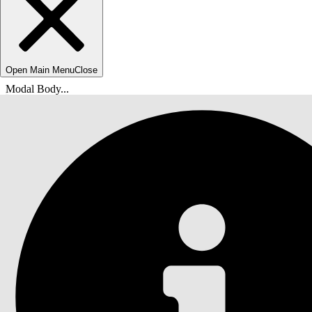
Open Main Menu
Close
Modal Body...
Du er her:
Salesforce Hjelp
Dokumenter
Administratorveiledning for Financial Services 