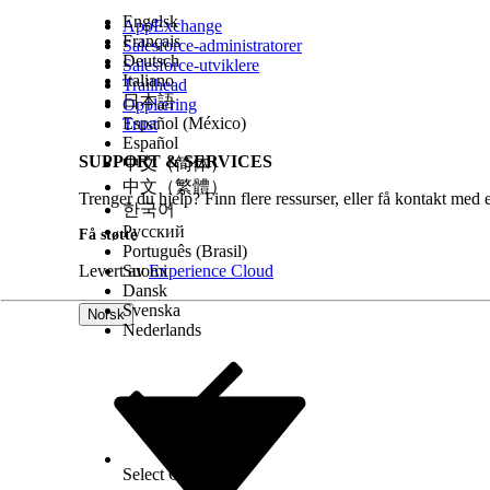
Engelsk
AppExchange
Français
Salesforce-administratorer
Deutsch
Salesforce-utviklere
Italiano
Trailhead
日本語
Opplæring
Español (México)
Trust
Español
SUPPORT & SERVICES
中文（简体）
中文（繁體）
Trenger du hjelp? Finn flere ressurser, eller få kontakt med 
한국어
Русский
Få støtte
Português (Brasil)
Levert av
Suomi
Experience Cloud
Dansk
Svenska
Norsk
Nederlands
Select Org
Norsk