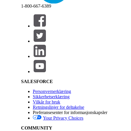
Avslutt
Avslutt
Legg til
handlingsstarteren
på Post-fanen i Kompo
1-800-667-6389
I egenskapsruten velger du handlingsstarterdistr
Lagre endringene.
Se også:
Salesforce Trailhead: Bygge en tilpasset postside
Salesforce Help | Article
HJALP DENNE ARTIKKELEN MED Å LØSE PROBLEMET DI
La oss få vite det slik at vi kan forbedre!
SALESFORCE
Personvernerklæring
Sikkerhetserklæring
Vilkår for bruk
Retningslinjer for deltakelse
Preferansesenter for informasjonskapsler
Your Privacy Choices
COMMUNITY