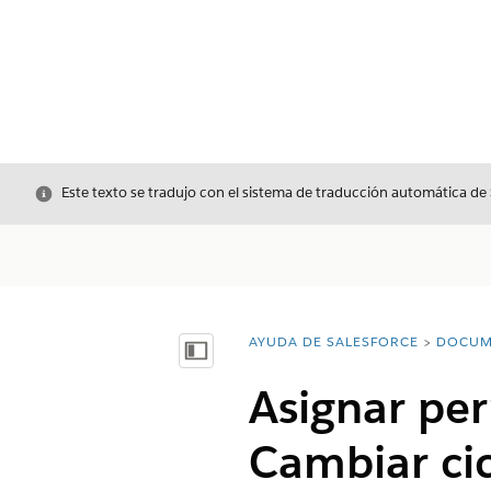
Cerrar
Este texto se tradujo con el sistema de traducción automática de
AYUDA DE SALESFORCE
DOCUM
Usted está aquí:
Mostrar índice de materias
Asignar per
Cambiar cic