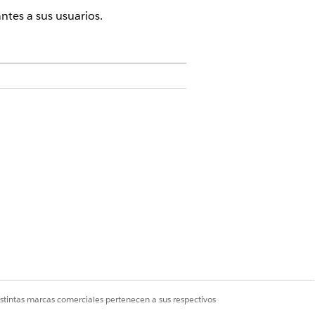
antes a sus usuarios.
activada
misos
ración
lic en
Usuarios
.
Services Cloud
o
FSC Service
o
Financial
istintas marcas comerciales pertenecen a sus respectivos