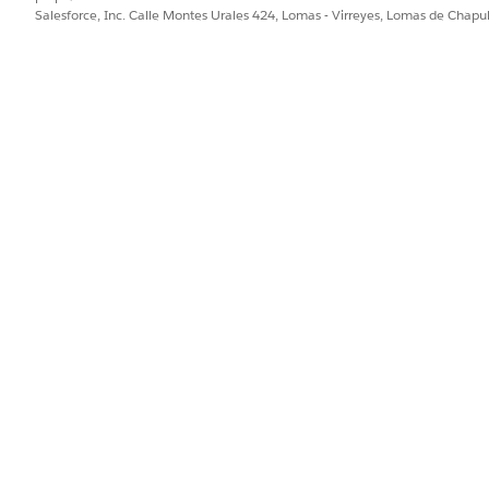
Salesforce, Inc. Calle Montes Urales 424, Lomas - Virreyes, Lomas de Chap
PROBLEMA?
ejorar!