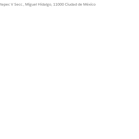
ultepec V Secc., Miguel Hidalgo, 11000 Ciudad de México
Sí
No