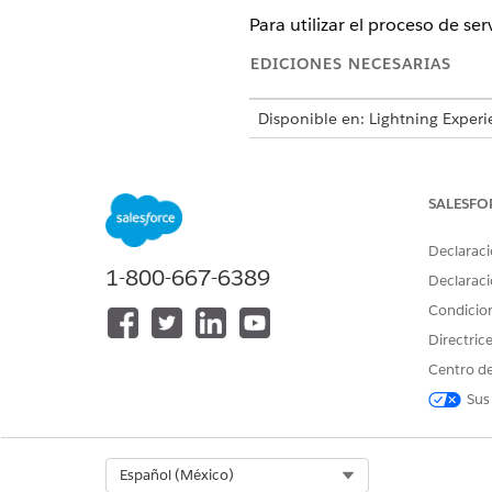
Para utilizar el proceso de se
EDICIONES NECESARIAS
Disponible en: Lightning Experi
Disponible en: Ediciones
Profes
SALESFO
Para asignar conjuntos de permi
Declaraci
1-800-667-6389
Declaraci
Condicio
Directric
Centro de
Desde Configuración, en el c
Seleccione un usuario.
Sus
En Asignaciones de licencias
Seleccione
Industry Service E
Services Cloud Standard
.
Select Org
Español (México)