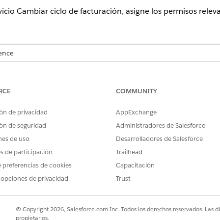
rvicio Cambiar ciclo de facturación, asigne los permisos relev
ence
sional
,
Enterprise
y
Unlimited
donde Financial Services Cloud está 
RCE
COMMUNITY
PERMISOS DE USUARIO NECESARIOS
sos a usuarios:
Asignar conjuntos de per
ón de privacidad
AppExchange
ón de seguridad
Administradores de Salesforce
Y
nes de uso
Desarrolladores de Salesforce
Ver parámetros y configu
es de participación
Trailhead
 preferencias de cookies
Capacitación
uadro Búsqueda rápida, ingrese
y, a continuación, haga c
Usuarios
 opciones de privacidad
Trust
 de conjuntos de permisos, haga clic en
Modificar asignaciones
.
xcellence
,
Industries Service Process
,
OmniStudio User y Financial 
© Copyright 2026, Salesforce.com Inc. Todos los derechos reservados. Las d
propietarios.