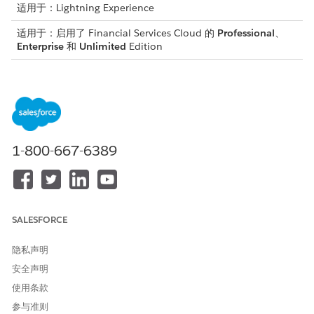
适用于：Lightning Experience
适用于：启用了 Financial Services Cloud 的
Professional
、
Enterprise
和
Unlimited
Edition
所需用户权限
将权限集分配到用户：
分配权限集
以及
1-800-667-6389
查看设置和配置
从“设置”中，在快速查找框中输入
，然后单击
用户
。
用户
选择用户。
在权限集许可证分配中，单击
编辑分配
。
SALESFORCE
选择
行业服务卓越
性、
行业服务流程
、
Omnistudio 用户和
Financial Services Cloud 扩展
或
FSC Service
或
Financial
隐私声明
Services Cloud 标准
。
保存更改。
安全声明
使用条款
参与准则