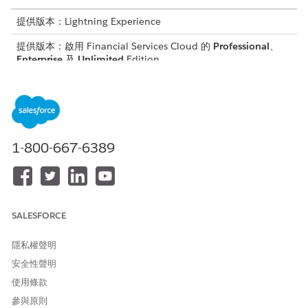
提供版本：Lightning Experience
提供版本：啟用 Financial Services Cloud 的
Professional
、
Enterprise
及
Unlimited
Edition
需要的使用者權限
指派權限集給使用者：
「指派權限集」權限
和
1-800-667-6389
檢視設定和組態
進入「設定」,在「快速尋找」方塊中輸入
,然後按一下
使用者
「
使用者
」。
SALESFORCE
選取使用者。
在「權限集授權指派」中,按一下「
編輯指派」。
隱私權聲明
選取「
產業傑出服務
」、「
產業服務流程
」、「
Omnistudio 使
用者和財務服務雲端延伸模組
」或「
FSC 服務
」或「
財務服務
安全性聲明
雲端標準
」。
使用條款
請儲存您的變更。
參與原則