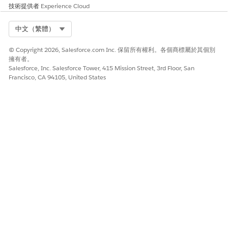
技術提供者
Experience Cloud
Select Org
中文（繁體）
© Copyright 2026, Salesforce.com Inc. 保留所有權利。各個商標屬於其個別
擁有者。
Salesforce, Inc. Salesforce Tower, 415 Mission Street, 3rd Floor, San
Francisco, CA 94105, United States