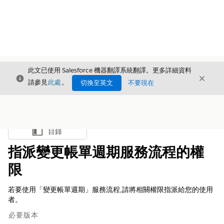
此文已使用 Salesforce 機器翻譯系統翻譯。更多詳細資料
結束
結束
結束
請參見
此處
。
切換至英文
不要現在
目錄
顯示目錄
指派變更帳單週期服務流程的權
限
若要使用「變更帳單週期」服務流程,請將相關權限指派給您的使用
者。
必要版本