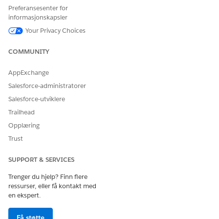
eller
FSC Service
eller
Financial Services Cloud Standard
.
Preferansesenter for
informasjonskapsler
Lagre endringene.
Your Privacy Choices
COMMUNITY
HJALP DENNE ARTIKKELEN MED Å LØSE PROBLEMET DITT?
La oss få vite det slik at vi kan forbedre!
AppExchange
Salesforce-administratorer
Ja
Nei
Salesforce-utviklere
Trailhead
Opplæring
Trust
SUPPORT & SERVICES
Trenger du hjelp? Finn flere
ressurser, eller få kontakt med
en ekspert.
Få støtte