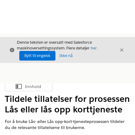
Denne teksten er oversatt med Salesforce
maskinoversettingssystem. Flere detaljer
her
.
Avslutt
Avslut
Avslutt
Bytt til engelsk
Ikke nå
Innhold
Vis innholdsfortegnelse
Tildele tillatelser for prosessen
Lås eller lås opp korttjeneste
For å bruke Lås- eller Lås opp-kort-tjenesteprosessen tildeler
du de relevante tillatelsene til brukerne.