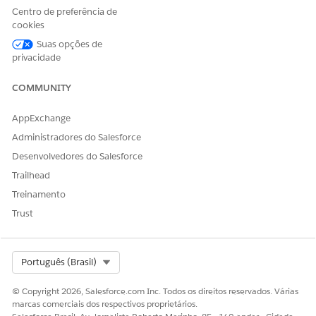
clique em
Editar atribuições
.
Centro de preferência de
Selecione
Excelência de serviço do setor
,
Processo de
cookies
serviço do setor
, Extensão do
Usuário do OmniStudio e
Suas opções de
Financial Services Cloud
ou
Serviço do FSC
ou Padrão do
privacidade
Financial Services Cloud
.
Salve suas alterações.
COMMUNITY
AppExchange
Administradores do Salesforce
ESTE ARTIGO RESOLVEU SEU PROBLEMA?
Desenvolvedores do Salesforce
Diga-nos para podermos melhorar!
Trailhead
Sim
Não
Treinamento
Trust
Select Org
Português (Brasil)
© Copyright 2026, Salesforce.com Inc. Todos os direitos reservados. Várias
marcas comerciais dos respectivos proprietários.