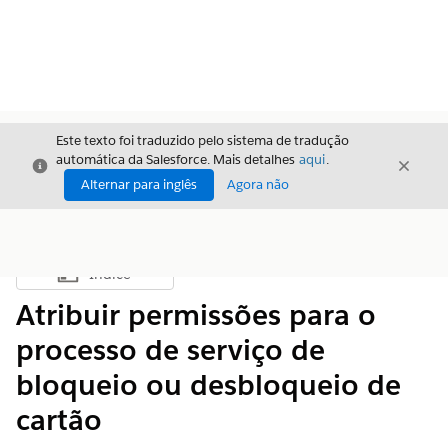
Este texto foi traduzido pelo sistema de tradução
automática da Salesforce. Mais detalhes
aqui
.
Fechar
Fecha
Fechar
Alternar para inglês
Agora não
Índice
Mostrar índice
Atribuir permissões para o
processo de serviço de
bloqueio ou desbloqueio de
cartão