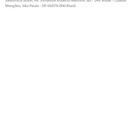
Salesforce Brasil, Av. Jornalista Roberto Marinho, 85 - 14º andar - Cidade
Monções, São Paulo - SP, 04575-000 Brasil