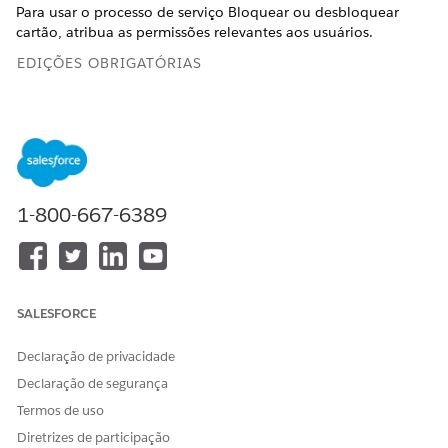
Para usar o processo de serviço Bloquear ou desbloquear
cartão, atribua as permissões relevantes aos usuários.
EDIÇÕES OBRIGATÓRIAS
Disponível em: Lightning Experience
Disponível em: Edições
Professional
,
Enterprise
e
Unlimited
em que o Financial Services Cloud está habilitado
1-800-667-6389
PERMISSÕES DE USUÁRIO NECESSÁRIAS
Para atribuir conjuntos de
Atribuir conjuntos de
permissões a usuários:
permissões
E
SALESFORCE
Exibir configuração
Declaração de privacidade
Em Configuração, na caixa Busca rápida, insira
e
Usuários
Declaração de segurança
clique em
Usuários
.
Termos de uso
Selecionar um usuário.
Em Atribuições de licença do conjunto de permissões,
Diretrizes de participação