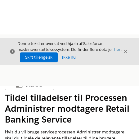
Denne tekst er oversat ved hjælp af Salesforce-
maskinoversættelsessystem. Du finder flere detaljer
her
.
Luk
Luk
Luk
Skift til engelsk
Ikke nu
Indhold
Vis indholdsfortegnelse
Tildel tilladelser til Processen
Administrer modtagere Retail
Banking Service
Hvis du vil bruge serviceprocessen Administrer modtagere,
skal du tildele de relevante tilladelser til dine brugere.