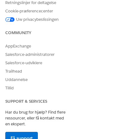
Retningslinjer for deltagelse
Omnistudio-bruger
og
Financial Services Cloud Extension
Cookie-præferencecenter
eller
FSC Service
eller
Financial Services Cloud Standard
.
Gem dine ændringer.
Uw privacybeslissingen
COMMUNITY
LØSTE DENNE ARTIKEL DIT PROBLEM?
AppExchange
Giv os besked, så vi kan forbedre os!
Salesforce-administratorer
Salesforce-udviklere
Ja
Nej
Trailhead
Uddannelse
Tillid
SUPPORT & SERVICES
Har du brug for hjælp? Find flere
ressourcer, eller få kontakt med
en ekspert.
Få support