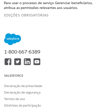
Para usar o processo de serviço Gerenciar beneficiários,
atribua as permissões relevantes aos usuários.
EDIÇÕES OBRIGATÓRIAS
Disponível em: Lightning Experience
Disponível em: Edições
Professional
,
Enterprise
e
Unlimited
em que o Financial Services Cloud está habilitado
1-800-667-6389
PERMISSÕES DE USUÁRIO NECESSÁRIAS
Para atribuir conjuntos de
Atribuir conjuntos de
permissões a usuários:
permissões
E
SALESFORCE
Exibir configuração
Declaração de privacidade
Em Configuração, na caixa Busca rápida, insira
e
Usuários
Declaração de segurança
clique em
Usuários
.
Termos de uso
Selecionar um usuário.
Em Atribuições de licença do conjunto de permissões,
Diretrizes de participação