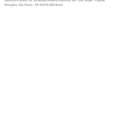
Salesforce Brasil, Av. Jornalista Roberto Marinho, 85 - 14º andar - Cidade
Monções, São Paulo - SP, 04575-000 Brasil