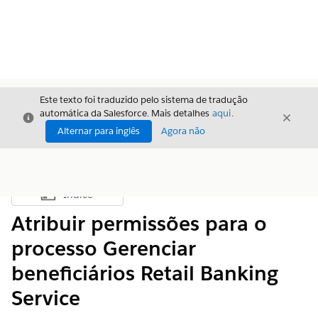
Este texto foi traduzido pelo sistema de tradução
automática da Salesforce. Mais detalhes
aqui
.
Fechar
Fecha
Fechar
Alternar para inglês
Agora não
Índice
Mostrar índice
Atribuir permissões para o
processo Gerenciar
beneficiários Retail Banking
Service