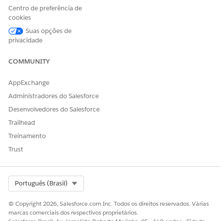
clique em
Editar atribuições
.
Centro de preferência de
Selecione
Excelência de serviço do setor
,
Processo de
cookies
serviço do setor
,
Usuário do OmniStudio
e
Extensão do
Suas opções de
Financial Services Cloud
ou
Serviço do FSC
ou Padrão do
privacidade
Financial Services Cloud
.
Salve suas alterações.
COMMUNITY
AppExchange
Administradores do Salesforce
ESTE ARTIGO RESOLVEU SEU PROBLEMA?
Desenvolvedores do Salesforce
Diga-nos para podermos melhorar!
Trailhead
Sim
Não
Treinamento
Trust
Select Org
Português (Brasil)
© Copyright 2026, Salesforce.com Inc. Todos os direitos reservados. Várias
marcas comerciais dos respectivos proprietários.