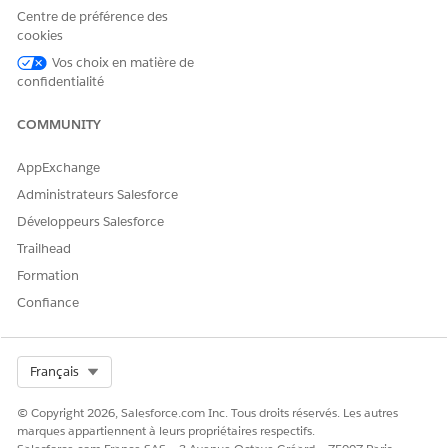
cliquez sur
Modifier les attributions
.
Centre de préférence des
Sélectionnez
Industry Service Excellence
,
Industries
cookies
Service Process
,
Omnistudio User and Financial Services
Vos choix en matière de
Cloud Extension
ou
FSC Service
ou
Financial Services
confidentialité
Cloud Standard
.
Enregistrez vos modifications.
COMMUNITY
AppExchange
Administrateurs Salesforce
CET ARTICLE A-T-IL RÉSOLU VOTRE PROBLÈME ?
Développeurs Salesforce
Dites-nous ce que nous pouvons améliorer !
Trailhead
Oui
Non
Formation
Confiance
Select Org
Français
© Copyright 2026, Salesforce.com Inc. Tous droits réservés. Les autres
marques appartiennent à leurs propriétaires respectifs.