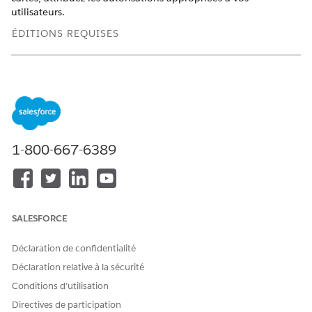
utilisateurs.
ÉDITIONS REQUISES
Disponible avec : Lightning Experience
Disponible avec : Éditions
Professionnelle
,
Entreprise
et
Unlimited
dans lesquelles Financial Services Cloud est
activé
1-800-667-6389
AUTORISATIONS UTILISATEUR REQUISES
Pour attribuer des
Attribuer des ensembles
ensembles d'autorisations
d'autorisations
aux utilisateurs :
ET
SALESFORCE
Afficher la configuration
Déclaration de confidentialité
Dans Configuration, saisissez
dans la case
Utilisateurs
Déclaration relative à la sécurité
Recherche rapide, puis cliquez sur
Utilisateurs
.
Conditions d’utilisation
Sélectionnez un utilisateur.
Directives de participation
Dans Attributions de licences d'ensemble d'autorisations,