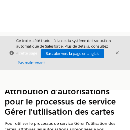
Ce texte a été traduit à l’aide du système de traduction
automatique de Salesforce. Plus de détails, consultez
Fermer
Ferme
<
cette page
.
Basculer vers la page en anglais
Fermer
Pas maintenant
Table des
Afficher la table des matières
matières
Attribution d'autorisations
pour le processus de service
Gérer l'utilisation des cartes
Pour utiliser le processus de service Gérer l'utilisation des
cartes, attribuez les autorisations appropriées à vos