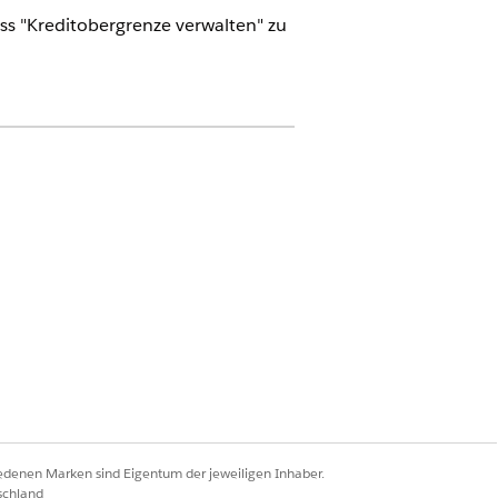
s "Kreditobergrenze verwalten" zu
ud
sen
anzeigen
f
Benutzer
.
iedenen Marken sind Eigentum der jeweiligen Inhaber.
 Services Cloud Extension
oder
FSC
schland