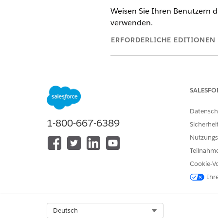
Weisen Sie Ihren Benutzern d
verwenden.
ERFORDERLICHE EDITIONEN
Verfügbarkeit: Lightning Experi
Verfügbarkeit:
Professional
,
Ent
SALESFO
Datensch
1-800-667-6389
Zuweisen von Berechtigungssät
Sicherhei
Nutzungs
Teilnahme
Cookie-Vo
Ihr
Geben Sie unter "Setup" im F
Wählen Sie einen Benutzer a
Klicken Sie unter "Lizenzzuw
Wählen Sie
Industry Service 
Select Org
Deutsch