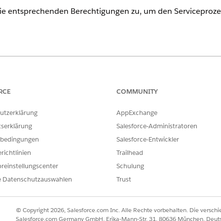
ie entsprechenden Berechtigungen zu, um den Serviceprozes
ence
erprise
und
Unlimited
Edition mit aktivierter Financial Services Clo
RCE
COMMUNITY
ERFORDERLICHE BENUTZERBERECHTIGUNGEN
utzerklärung
AppExchange
zen zu Benutzern:
Berechtigungssätze zuwei
tserklärung
Salesforce-Administratoren
bedingungen
Salesforce-Entwickler
UND
richtlinien
Trailhead
Setup und Konfiguration 
reinstellungscenter
Schulung
e Datenschutzauswahlen
Trust
eld "Schnellsuche" den Text
ein und klicken Sie dann au
Benutzer
us.
eisungen für Berechtigungssätze" auf
Zuweisungen bearbeiten
.
© Copyright 2026, Salesforce.com Inc. Alle Rechte vorbehalten. Die versch
Excellence
,
Industry Service Process
,
OmniStudio User and Financial
Salesforce.com Germany GmbH, Erika-Mann-Str. 31, 80636 München, Deut