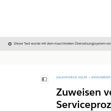
Schließen
Dieser Text wurde mit dem maschinellen Übersetzungssystem von S
SALESFORCE-HILFE
DOKUMENT
Sie befinden sich hier:
Inhalt anzeigen
Zuweisen v
Serviceproz