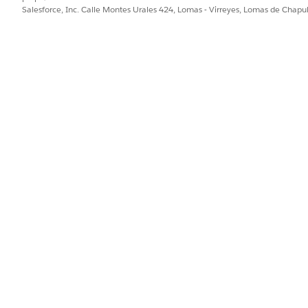
Salesforce, Inc. Calle Montes Urales 424, Lomas - Virreyes, Lomas de Chap
PROBLEMA?
ejorar!