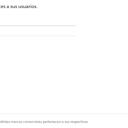
tes a sus usuarios.
activada
misos
ración
lic en
Usuarios
.
Services Cloud
o
FSC Service
o
Financial
istintas marcas comerciales pertenecen a sus respectivos