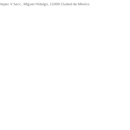
ultepec V Secc., Miguel Hidalgo, 11000 Ciudad de México
Sí
No