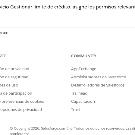
vicio Gestionar límite de crédito, asigne los permisos relevan
ence
sional
,
Enterprise
y
Unlimited
donde Financial Services Cloud está 
RCE
COMMUNITY
PERMISOS DE USUARIO NECESARIOS
sos a usuarios:
Asignar conjuntos de per
ón de privacidad
AppExchange
ón de seguridad
Administradores de Salesforce
Y
nes de uso
Desarrolladores de Salesforce
Ver parámetros y configu
es de participación
Trailhead
 preferencias de cookies
Capacitación
uadro Búsqueda rápida, ingrese
y, a continuación, haga c
Usuarios
 opciones de privacidad
Trust
 de conjuntos de permisos, haga clic en
Modificar asignaciones
.
xcellence
,
Industries Service Process
,
OmniStudio User y Financial 
© Copyright 2026, Salesforce.com Inc. Todos los derechos reservados. Las d
propietarios.