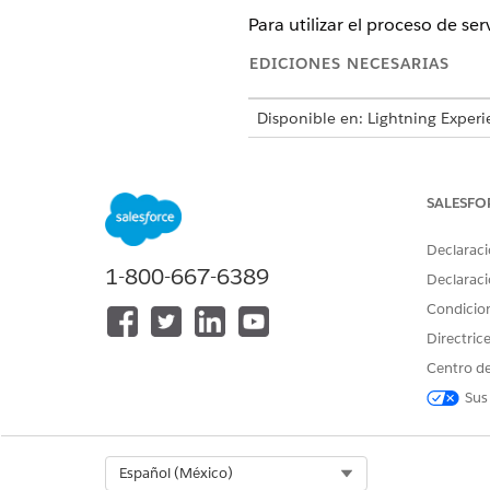
Para utilizar el proceso de ser
EDICIONES NECESARIAS
Disponible en: Lightning Experi
Disponible en: Ediciones
Profes
SALESFO
Para asignar conjuntos de permi
Declaraci
1-800-667-6389
Declaraci
Condicio
Directric
Centro de
Desde Configuración, en el c
Seleccione un usuario.
Sus
En Asignaciones de licencias
Seleccione
Industry Service E
Services Cloud Standard
.
Select Org
Español (México)