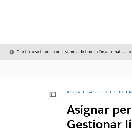
Cerrar
Este texto se tradujo con el sistema de traducción automática de
AYUDA DE SALESFORCE
DOCUM
Usted está aquí:
Mostrar índice de materias
Asignar per
Gestionar l