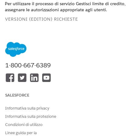
Per utilizzare il processo di servizio Gestisci limite di credito,
assegnare le autorizzazioni appropriate agli utenti.
VERSIONI (EDITION) RICHIESTE
Disponibile nelle versioni: Lightning Experience
Disponibile in: Versioni
Professional
Edition,
Enterprise
Edition e
Unlimited
Edition in cui è abilitato Financial
Services Cloud
1-800-667-6389
AUTORIZZAZIONI UTENTE RICHIESTE
Per assegnare insiemi di
Assegna insiemi di
autorizzazioni agli utenti:
autorizzazioni
SALESFORCE
E
Visualizza impostazione e
Informativa sulla privacy
configurazione
Informativa sulla protezione
Condizioni di utilizzo
Da Imposta, nella casella Ricerca veloce, immettere
e quindi fare clic su
Utenti
.
Utenti
Linee guida per la