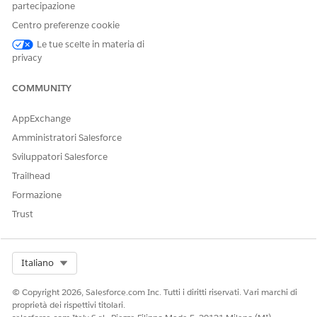
Selezionare un utente.
partecipazione
In Assegnazioni licenze insieme di autorizzazioni, fare clic
Centro preferenze cookie
su
Modifica assegnazioni
.
Le tue scelte in materia di
Selezionare
Eccellenza nel servizio
,
Processo di servizio
privacy
per i settori,
Utente OmniStudio ed estensione
Financial
Services Cloud o
Servizio FSC
o
Servizi finanziari Cloud
COMMUNITY
standard
.
Salvare le modifiche.
AppExchange
Amministratori Salesforce
Sviluppatori Salesforce
QUESTO ARTICOLO HA RISOLTO IL PROBLEMA?
Trailhead
Facci sapere, così possiamo migliorare!
Formazione
Sì
No
Trust
Select Org
Italiano
© Copyright 2026, Salesforce.com Inc. Tutti i diritti riservati. Vari marchi di
proprietà dei rispettivi titolari.