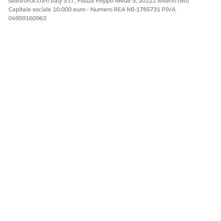
salesforce.com Italy S.r.l., Piazza Filippo Meda 5, 20121 Milano (MI)
Capitale sociale 10.000 euro - Numero REA MI-1785731 P.IVA
04959160963