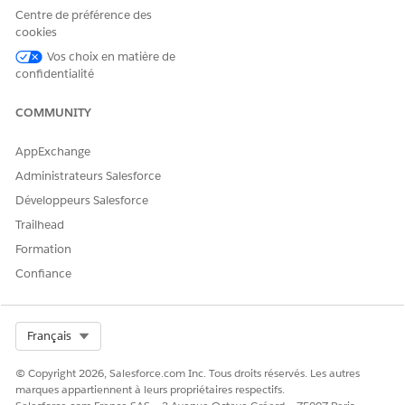
Centre de préférence des
Recherche rapide, puis cliquez sur
Utilisateurs
.
cookies
Sélectionnez un utilisateur.
Dans Attributions de licences d'ensemble d'autorisations,
Vos choix en matière de
confidentialité
cliquez sur
Modifier les attributions
.
Sélectionnez
Industry Service Excellence
,
Industries
Service Process
,
Omnistudio User
et
Financial Services
COMMUNITY
Cloud Extension
,
Financial Services Cloud Service
ou
Financial Services Cloud Standard
.
AppExchange
Enregistrez vos modifications.
Administrateurs Salesforce
Développeurs Salesforce
Trailhead
CET ARTICLE A-T-IL RÉSOLU VOTRE PROBLÈME ?
Formation
Dites-nous ce que nous pouvons améliorer !
Confiance
Oui
Non
Select Org
Français
© Copyright 2026, Salesforce.com Inc. Tous droits réservés. Les autres
marques appartiennent à leurs propriétaires respectifs.