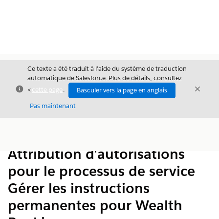
Ce texte a été traduit à l’aide du système de traduction
automatique de Salesforce. Plus de détails, consultez
Fermer
Ferme
<
cette page
.
Basculer vers la page en anglais
Fermer
Pas maintenant
Table des
Afficher la table des matières
matières
Attribution d'autorisations
pour le processus de service
Gérer les instructions
permanentes pour Wealth