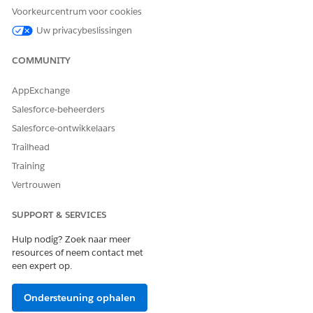
Klik in Toewijzingen van licentie voor machtigingenset op
Voorkeurcentrum voor cookies
Toewijzingen bewerken
.
Uw privacybeslissingen
Selecteer
Industry Service Excellence
,
Industries Service
Process
,
Omnistudio User
en
Financial Services Cloud
COMMUNITY
Extension
, of
Financial Services Cloud Service
of
Financial
Services Cloud Standard
.
AppExchange
Sla uw wijzigingen op.
Salesforce-beheerders
Salesforce-ontwikkelaars
Trailhead
HEEFT DIT ARTIKEL UW PROBLEEM OPGELOST?
Training
Laat ons weten wat we kunnen doen om te verbeteren!
Vertrouwen
Ja
Nee
SUPPORT & SERVICES
Hulp nodig? Zoek naar meer
resources of neem contact met
een expert op.
Ondersteuning ophalen