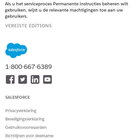
Als u het serviceproces Permanente instructies beheren wilt
gebruiken, wijst u de relevante machtigingen toe aan uw
gebruikers.
VEREISTE EDITIONS
Beschikbaar in: Lightning Experience
Beschikbaar in:
Professional
,
Enterprise
en
Unlimited
Edition waarin Financial Services Cloud is ingeschakeld
1-800-667-6389
BENODIGDE GEBRUIKERSMACHTIGINGEN
Als u een machtigingenset
Machtigingensets toewijzen
wilt toewijzen aan
AND
gebruikers:
SALESFORCE
Set-up en configuratie
weergeven
Privacyverklaring
Beveiligingsverklaring
Geef vanuit Set-up
op in het vak Snel zoeken
Gebruikers
Gebruiksvoorwaarden
en klik vervolgens op
Gebruikers
.
Selecteer een gebruiker.
Richtlijnen voor deelname