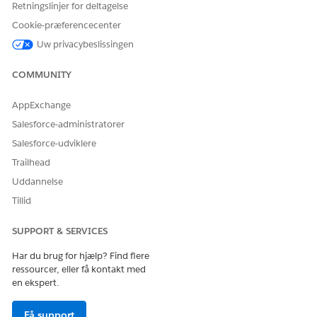
Retningslinjer for deltagelse
Omnistudio-bruger
og
Financial Services Cloud Extension
Cookie-præferencecenter
eller
FSC Service
eller
Financial Services Cloud Standard
.
Gem dine ændringer.
Uw privacybeslissingen
COMMUNITY
LØSTE DENNE ARTIKEL DIT PROBLEM?
AppExchange
Giv os besked, så vi kan forbedre os!
Salesforce-administratorer
Salesforce-udviklere
Ja
Nej
Trailhead
Uddannelse
Tillid
SUPPORT & SERVICES
Har du brug for hjælp? Find flere
ressourcer, eller få kontakt med
en ekspert.
Få support