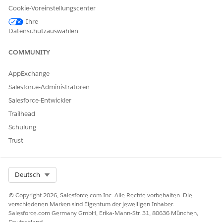
Wählen Sie einen Benutzer aus.
Cookie-Voreinstellungscenter
Klicken Sie unter "Lizenzzuweisungen für
Ihre
Berechtigungssätze" auf
Zuweisungen bearbeiten
.
Datenschutzauswahlen
Wählen Sie
Industry Service Excellence
,
Branchenserviceprozess
,
OmniStudio-Benutzer
und
COMMUNITY
Financial Services Cloud-Erweiterung
oder
FSC-Service
oder
Financial Services Cloud-Standard
aus.
AppExchange
Speichern Sie Ihre Änderungen.
Salesforce-Administratoren
Salesforce-Entwickler
Trailhead
KONNTEN SIE IHR PROBLEM MITHILFE DIESES ARTIKELS
Schulung
LÖSEN?
Trust
Geben Sie uns Feedback, damit wir uns verbessern können.
Ja
Nein
Select Org
Deutsch
© Copyright 2026, Salesforce.com Inc. Alle Rechte vorbehalten. Die
verschiedenen Marken sind Eigentum der jeweiligen Inhaber.
Salesforce.com Germany GmbH, Erika-Mann-Str. 31, 80636 München,
Deutschland