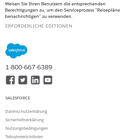
Weisen Sie Ihren Benutzern die entsprechenden
Berechtigungen zu, um den Serviceprozess "Reisepläne
benachrichtigen" zu verwenden.
ERFORDERLICHE EDITIONEN
Verfügbarkeit: Lightning Experience
Verfügbarkeit:
Professional
,
Enterprise
und
Unlimited
Edition mit aktivierter Financial Services Cloud
1-800-667-6389
ERFORDERLICHE BENUTZERBERECHTIGUNGEN
Zuweisen von
Berechtigungssätze
Berechtigungssätzen zu
zuweisen
Benutzern:
SALESFORCE
UND
Setup und Konfiguration
Datenschutzerklärung
anzeigen
Sicherheitserklärung
Nutzungsbedingungen
Geben Sie unter "Setup" im Feld "Schnellsuche" den Text
ein und klicken Sie dann auf
Benutzer
.
Benutzer
Teilnahmerichtlinien