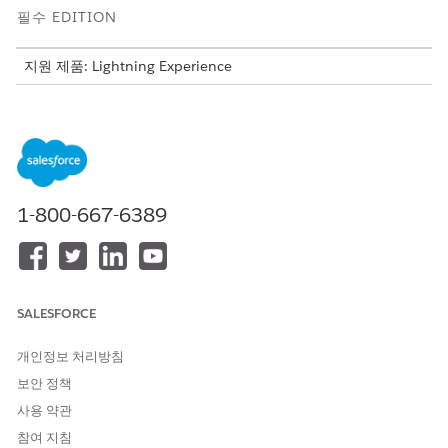
필수 EDITION
지원 제품: Lightning Experience
지원 제품: Financial Services Cloud가 활성화된
Professional
,
Enterprise
및
Unlimited
Edition
필요한 사용자 권한
사용자에게 권한 집합 할당
권한 집합 할당
1-800-667-6389
AND
설정 및 구성 보기
설정에서 빠른 찾기 상자에
를 입력한 다음,
사용자
를 클
사용자
SALESFORCE
릭합니다.
사용자를 선택합니다.
개인정보 처리방침
권한 집합 라이센스 할당에서
할당 편집
을 클릭합니다.
보안 정책
산업 서비스 우수성
,
산업 서비스 프로세스
,
Omnistudio 사용
사용 약관
자
및
Financial Services Cloud Extension
또는
FSC Service
또는
Financial Services Cloud Standard
을 선택합니다.
참여 지침