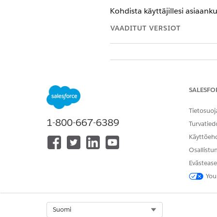
Kohdista käyttäjillesi asiaank
VAADITUT VERSIOT
Käyttöoikeusjoukkojen kohdistam
SALESFO
Tietosuoj
1-800-667-6389
Turvatied
Käyttöeh
Osallistu
Evästease
You
Select Org
Suomi