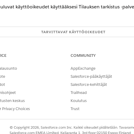
uuluvat käyttöoikeudet käyttääksesi Tilauksen tarkistus -palv
TARVITTAVAT KÄYTTÖOIKEUDET
inen käyttäjille:
Toimialan palvelun laadu
AND
RCE
COMMUNITY
Toimialat-palveluprosessi
alausunto
AppExchange
AND
ote
Salesforce-pääkäyttäjät
dot
Salesforce-kehittäjät
Omnistudio-käyttäjä
misohjeet
Trailhead
AND
tusten keskus
Koulutus
Financial Services Cloud -
r Privacy Choices
Trust
OR
© Copyright 2026, Salesforce.com Inc. Kaikki oikeudet pidätetään. Tavarame
Financial Services Cloud -
Salesforce.com EMEA Limited, Keilaranta 1, 3rd floor 02150 Espoo Finland