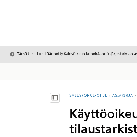
Sulje
Tämä teksti on käännetty Salesforcen konekäännösjärjestelmän avu
SALESFORCE-OHJE
ASIAKIRJA
Olet tässä:
Näytä sisällysluettelo
Käyttöoike
tilaustarki