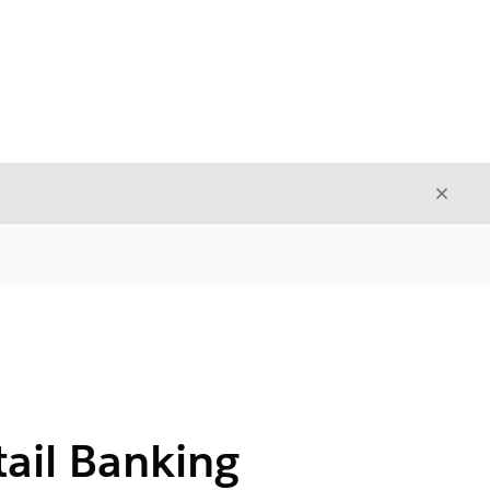
Sulje
Sulje
tail Banking