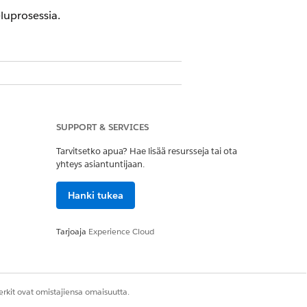
eluprosessia.
kkuus
SUPPORT & SERVICES
Tarvitsetko apua? Hae lisää resursseja tai ota
yhteys asiantuntijaan.
Hanki tukea
Tarjoaja
Experience Cloud
laajennus
rkit ovat omistajiensa omaisuutta.
palvelu