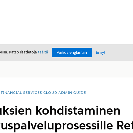
lla. Katso lisätietoja
täältä
.
Vaihda englantiin
Ei nyt
FINANCIAL SERVICES CLOUD ADMIN GUIDE
uksien kohdistaminen
stuspalveluprosessille Re