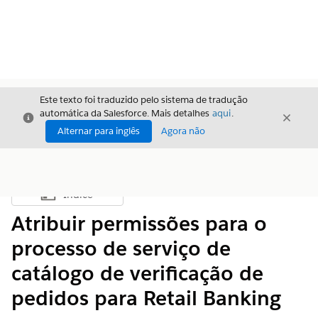
Este texto foi traduzido pelo sistema de tradução
automática da Salesforce. Mais detalhes
aqui
.
Fechar
Fecha
Fechar
Alternar para inglês
Agora não
Índice
Mostrar índice
Atribuir permissões para o
processo de serviço de
catálogo de verificação de
pedidos para Retail Banking