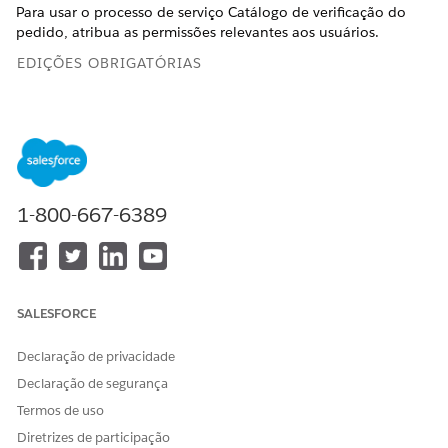
Para usar o processo de serviço Catálogo de verificação do
pedido, atribua as permissões relevantes aos usuários.
EDIÇÕES OBRIGATÓRIAS
PERMISSÕES DE USUÁRIO NECESSÁRIAS
Para atribuir conjuntos de
Excelência em serviço do
permissões a usuários:
setor
E
1-800-667-6389
Processo de serviço de
indústrias
E
SALESFORCE
Usuário do OmniStudio
E
Declaração de privacidade
Extensão do Financial
Declaração de segurança
Services Cloud
Termos de uso
OU
Diretrizes de participação