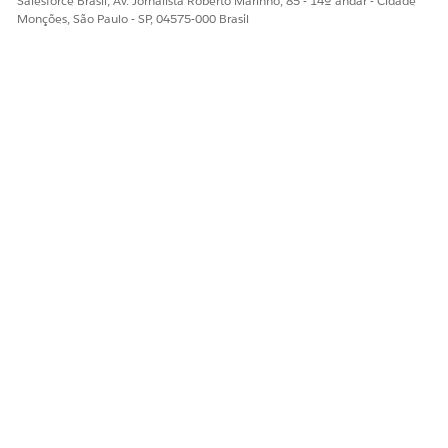
Salesforce Brasil, Av. Jornalista Roberto Marinho, 85 - 14º andar - Cidade
Diga-nos para podermos melhorar!
Monções, São Paulo - SP, 04575-000 Brasil
Sim
Não