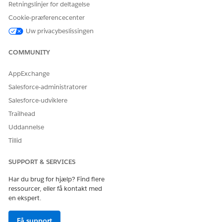
Retningslinjer for deltagelse
Omnistudio User and Financial Services Cloud Extension
Cookie-præferencecenter
eller
FSC Service
eller
Financial Services Cloud Standard
.
Gem dine ændringer.
Uw privacybeslissingen
COMMUNITY
LØSTE DENNE ARTIKEL DIT PROBLEM?
AppExchange
Giv os besked, så vi kan forbedre os!
Salesforce-administratorer
Salesforce-udviklere
Ja
Nej
Trailhead
Uddannelse
Tillid
SUPPORT & SERVICES
Har du brug for hjælp? Find flere
ressourcer, eller få kontakt med
en ekspert.
Få support