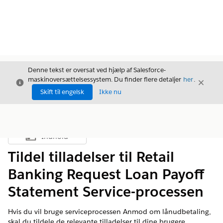
Denne tekst er oversat ved hjælp af Salesforce-
maskinoversættelsessystem. Du finder flere detaljer
her
.
Luk
Luk
Luk
Skift til engelsk
Ikke nu
Indhold
Vis indholdsfortegnelse
Tildel tilladelser til Retail
Banking Request Loan Payoff
Statement Service-processen
Hvis du vil bruge serviceprocessen Anmod om lånudbetaling,
skal du tildele de relevante tilladelser til dine brugere.