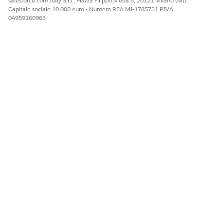
salesforce.com Italy S.r.l., Piazza Filippo Meda 5, 20121 Milano (MI)
Capitale sociale 10.000 euro - Numero REA MI-1785731 P.IVA
04959160963