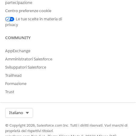
Selezionare un utente.
partecipazione
In Assegnazioni licenze insieme di autorizzazioni, fare clic
Centro preferenze cookie
su
Modifica assegnazioni
.
Le tue scelte in materia di
Selezionare
Eccellenza nel servizio
,
Processo di servizio
privacy
per i settori,
Utente OmniStudio ed estensione
Financial
Services Cloud o
Servizio FSC
o
Servizi finanziari Cloud
COMMUNITY
standard
.
Salvare le modifiche.
AppExchange
Amministratori Salesforce
Sviluppatori Salesforce
QUESTO ARTICOLO HA RISOLTO IL PROBLEMA?
Trailhead
Facci sapere, così possiamo migliorare!
Formazione
Sì
No
Trust
Select Org
Italiano
© Copyright 2026, Salesforce.com Inc. Tutti i diritti riservati. Vari marchi di
proprietà dei rispettivi titolari.