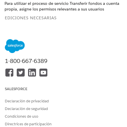
Para utilizar el proceso de servicio Transferir fondos a cuenta
propia, asigne los permisos relevantes a sus usuarios
EDICIONES NECESARIAS
PERMISOS DE USUARIO NECESARIOS
Para asignar conjuntos de
Industry Service Excellence
permisos a usuarios:
Y
Proceso de servicio de
1-800-667-6389
industrias
Y
Usuario de OmniStudio
SALESFORCE
Y
Declaración de privacidad
Extensión de Financial
Services Cloud
Declaración de seguridad
O
Condiciones de uso
Directrices de participación
Servicio de Financial