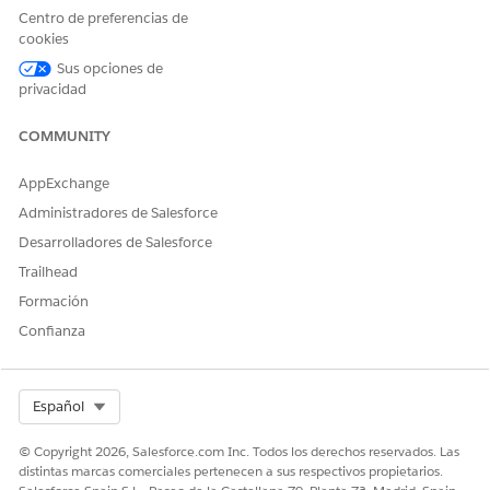
Services Cloud
Centro de preferencias de
cookies
O
Sus opciones de
Estándar de Financial
privacidad
Services Cloud
COMMUNITY
Desde Configuración, en el cuadro Búsqueda rápida,
introduzca
y, a continuación, haga clic en
Usuarios
AppExchange
Usuarios
.
Administradores de Salesforce
Seleccione un usuario.
Desarrolladores de Salesforce
En Asignaciones de licencias de conjuntos de permisos,
haga clic en
Modificar asignaciones
.
Trailhead
Seleccione
Industry Service Excellence
,
Industries Service
Formación
Process
,
OmniStudio User
, Financial Services Cloud
Confianza
Extension
o
Financial Services Cloud Service
o
Financial
Services Cloud Standard
.
Guarde sus cambios.
Select Org
Español
© Copyright 2026, Salesforce.com Inc. Todos los derechos reservados. Las
distintas marcas comerciales pertenecen a sus respectivos propietarios.
¿RESOLVIÓ ESTE ARTÍCULO SU PROBLEMA?