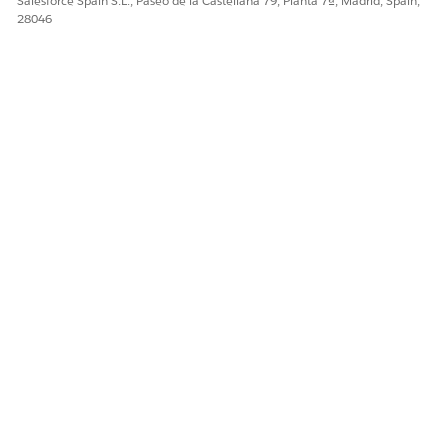
Salesforce Spain S.L., Paseo de la Castellana 79, Planta 7ª, Madrid, Spain,
¡Háganos saber cómo podemos mejorar!
28046
Sí
No