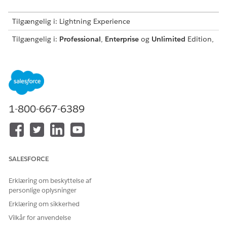
Tilgængelig i: Lightning Experience
Tilgængelig i:
Professional
,
Enterprise
og
Unlimited
Edition,
hvor Financial Services Cloud er aktiveret
BRUGERTILLADELSER PÅKRÆVET
Hvis du vil tildele
Tildel tilladelsessæt
tilladelsessæt til brugere:
OG
1-800-667-6389
Vis opsætning og
konfiguration
Skriv
i feltet Find hurtigt i Opsætning, og klik
Brugere
SALESFORCE
derefter på
Brugere
.
Vælg en bruger.
Erklæring om beskyttelse af
I Tildelinger for tilladelsessætlicenser skal du klikke på
personlige oplysninger
Rediger tildelinger
.
Erklæring om sikkerhed
Vælg
Industry Service Excellence
,
Industry Service Process
,
Omnistudio User and Financial Services Cloud Extension
Vilkår for anvendelse