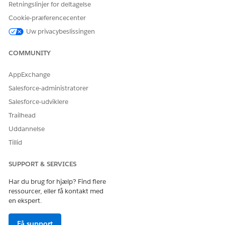
eller
FSC Service
eller
Financial Services Cloud Standard
.
Retningslinjer for deltagelse
Gem dine ændringer.
Cookie-præferencecenter
Uw privacybeslissingen
COMMUNITY
LØSTE DENNE ARTIKEL DIT PROBLEM?
Giv os besked, så vi kan forbedre os!
AppExchange
Ja
Nej
Salesforce-administratorer
Salesforce-udviklere
Trailhead
Uddannelse
Tillid
SUPPORT & SERVICES
Har du brug for hjælp? Find flere
ressourcer, eller få kontakt med
en ekspert.
Få support