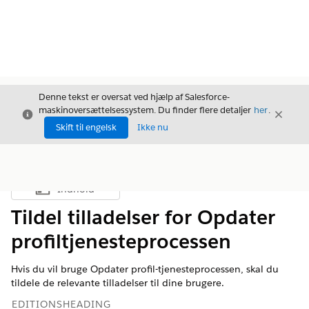
Denne tekst er oversat ved hjælp af Salesforce-
maskinoversættelsessystem. Du finder flere detaljer
her
.
Luk
Luk
Luk
Skift til engelsk
Ikke nu
Indhold
Vis indholdsfortegnelse
Tildel tilladelser for Opdater
profiltjenesteprocessen
Hvis du vil bruge Opdater profil-tjenesteprocessen, skal du
tildele de relevante tilladelser til dine brugere.
EDITIONSHEADING