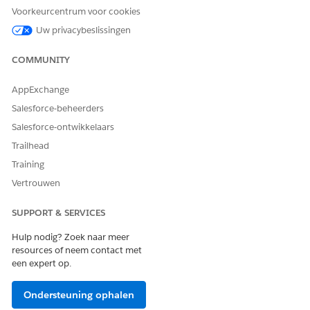
Service
Voorkeurcentrum voor cookies
Uw privacybeslissingen
OR
Financial Services Cloud-
COMMUNITY
standaard
AppExchange
Geef vanuit Set-up
op in het vak Snel zoeken
Gebruikers
Salesforce-beheerders
en klik vervolgens op
Gebruikers
.
Selecteer een gebruiker.
Salesforce-ontwikkelaars
Klik in Toewijzingen van licentie voor machtigingenset op
Trailhead
Toewijzingen bewerken
.
Training
Selecteer
Industry Service Excellence
,
Industries Service
Vertrouwen
Process
,
Omnistudio User
en
Financial Services Cloud
Extension
, of
Financial Services Cloud Service
of
Financial
Services Cloud Standard
.
SUPPORT & SERVICES
Sla uw wijzigingen op.
Hulp nodig? Zoek naar meer
resources of neem contact met
een expert op.
HEEFT DIT ARTIKEL UW PROBLEEM OPGELOST?
Ondersteuning ophalen
Laat ons weten wat we kunnen doen om te verbeteren!