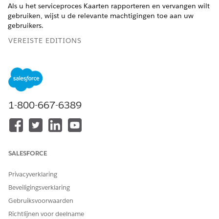
Als u het serviceproces Kaarten rapporteren en vervangen wilt
gebruiken, wijst u de relevante machtigingen toe aan uw
gebruikers.
VEREISTE EDITIONS
BENODIGDE GEBRUIKERSMACHTIGINGEN
Als u een machtigingenset
Sector Service Excellence
wilt toewijzen aan
AND
gebruikers:
1-800-667-6389
Sectoren Serviceproces
AND
OmniStudio-gebruiker
SALESFORCE
AND
Privacyverklaring
Financial Services Cloud
Extension
Beveiligingsverklaring
OR
Gebruiksvoorwaarden
Richtlijnen voor deelname
Financial Services Cloud