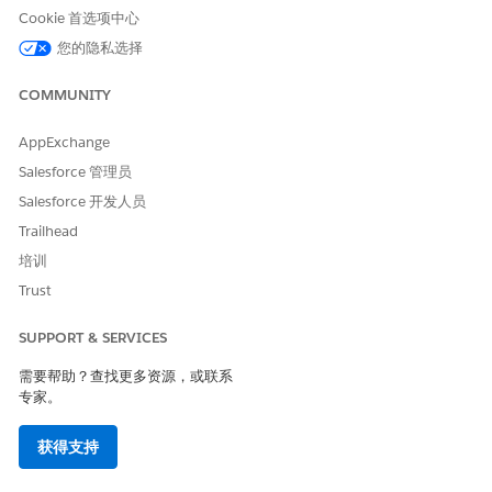
Cookie 首选项中心
从“设置”中，在快速查找框中输入
，然后单击
用户
。
用户
选择用户。
您的隐私选择
在权限集许可证分配中，单击
编辑分配
。
选择
Industry Service Excellence
、
Industry Service
COMMUNITY
Process
、
Omnistudio User
和
Financial Services Cloud
Extension
、
Financial Services Cloud Service
或
Financial
AppExchange
Services Cloud Standard
。
Salesforce 管理员
保存更改。
Salesforce 开发人员
Trailhead
培训
本文章是否解决您的问题？
Trust
请与我们共享您的想法，以便我们进行改进！
SUPPORT & SERVICES
是
否
需要帮助？查找更多资源，或联系
专家。
获得支持