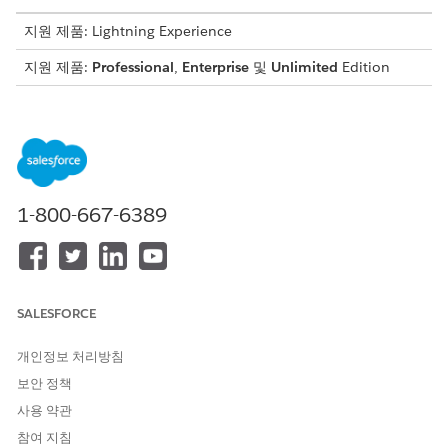
지원 제품: Lightning Experience
지원 제품:
Professional
,
Enterprise
및
Unlimited
Edition
필요한 사용자 권한
사용자에게 권한 집합 할당
산업 서비스 프로세스, 산업 서
비스 우수성, Omnistudio,
사례, 서비스 카탈로그 요청 개
1-800-667-6389
체 읽기, 만들기, 편집, 삭제, 모
든 레코드 보기
AND
FSC 보험
SALESFORCE
AND
개인정보 처리방침
Financial Services Cloud 확
보안 정책
장 또는 FSC 세일즈
사용 약관
OR
참여 지침