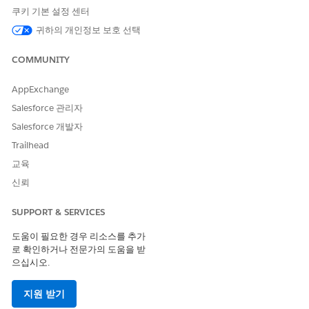
Financial Services Cloud 기
쿠키 기본 설정 센터
본
귀하의 개인정보 보호 선택
OR
COMMUNITY
Financial Services Cloud 표
준
AppExchange
설정에서 빠른 찾기 상자에
를 입력한 다음,
사용자
를 클
사용자
Salesforce 관리자
릭합니다.
Salesforce 개발자
사용자를 선택합니다.
Trailhead
권한 집합 라이센스 할당에서
할당 편집
을 클릭합니다.
산업 서비스 우수성
,
산업 서비스 프로세스
,
Omnistudio 사용
교육
자
및
Financial Services Cloud 확장
, 또는
Financial Services
신뢰
Cloud Basic
또는
Financial Services Cloud Standard
을 선택
합니다.
SUPPORT & SERVICES
변경 사항을 저장합니다.
도움이 필요한 경우 리소스를 추가
로 확인하거나 전문가의 도움을 받
으십시오.
이 기사를 통해 문제를 해결했습니까?
지원 받기
개선을 위한 의견을 보내주세요.