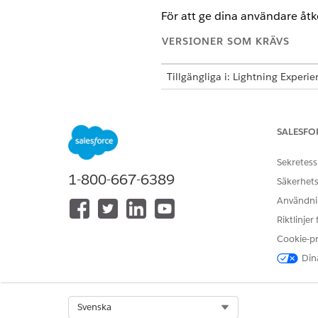
För att ge dina användare åtko
VERSIONER SOM KRÄVS
Tillgängliga i: Lightning Experi
Tillgängliga i:
Professional
,
Ente
SALESFO
Tilldela behörighetsuppsättning
Sekretess
1-800-667-6389
Säkerhets
Användnin
Riktlinjer
Cookie-p
Dina
Select Org
Svenska