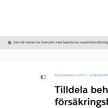
Stäng
Den här texten har översatts med Salesforces maskinöversättnin
SALESFORCE-HJÄLP
DOKUMEN
Du är här:
Visa innehållsförteckning
Tilldela be
försäkrings