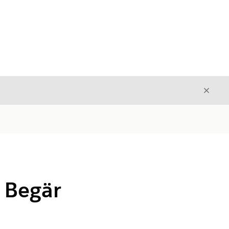
Stäng
Stäng
n Begär