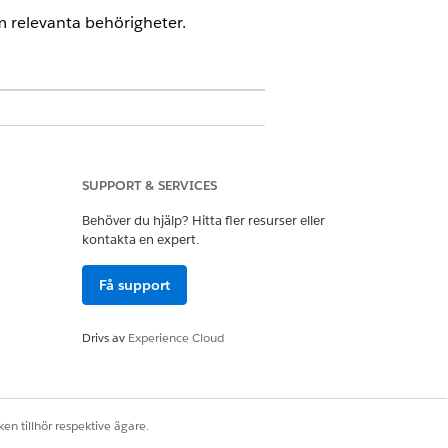
em relevanta behörigheter.
SUPPORT & SERVICES
Behöver du hjälp? Hitta fler resurser eller
ransch Serviceexcellens,
kontakta en expert.
Få support
cekatalogbegäran Läs, Skapa,
a poster
Drivs av
Experience Cloud
en tillhör respektive ägare.