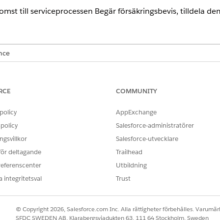
mst till serviceprocessen Begär försäkringsbevis, tilldela d
ence
rprise
och
Unlimited
Edition
RCE
COMMUNITY
ANVÄNDARBEHÖRIGHETER SOM KRÄVS FÖR ATT
ar till användare:
Bransch Serviceprocess, B
policy
AppExchange
Omnistudio,
policy
Salesforce-administratörer
gsvillkor
Salesforce-utvecklare
Objekten Kundcase, Servi
 för deltagande
Trailhead
Redigera, Ta bort, Visa all
referenscenter
Utbildning
OCH
 integritetsval
Trust
FSC-försäkring
OCH
© Copyright 2026, Salesforce.com Inc. Alla rättigheter förbehålles. Varumärk
SFDC SWEDEN AB, Klarabergsviadukten 63, 111 64 Stockholm, Sweden