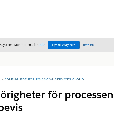
gssystem. Mer information
här
.
Byt till engelska
Inte nu
T
ADMINGUIDE FÖR FINANCIAL SERVICES CLOUD
hörigheter för processe
bevis