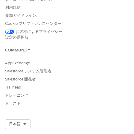
利用規約
Financial Services Cloud 標
準
参加ガイドライン:
Cookie プリファレンスセンター
[設定] から、[クイック検索] ボックスに「
と入力
ユーザー」
お客様によるプライバシー
し、[
ユーザー] を
クリックします。
設定の選択肢
ユーザーを選択します。
[Permission Set License Assignments (権限セットライセンス
COMMUNITY
の割り当て)] で、[
Edit Assignments (割り当て
の編集)] をク
リックします。
AppExchange
[
Industry Service Excellence
]、[
Industries Service
Process
]、[
OmniStudio User
]、[
Financial Services Cloud
Salesforce システム管理者
Extension
]、[
Financial Services Cloud Service
]、または
Salesforce 開発者
[
Financial Services Cloud Standard
] を選択します。
Trailhead
変更内容を保存します。
トレーニング
トラスト
この記事で問題は解決されましたか?
ご意見をお待ちしております。
Select Org
日本語
はい
いいえ