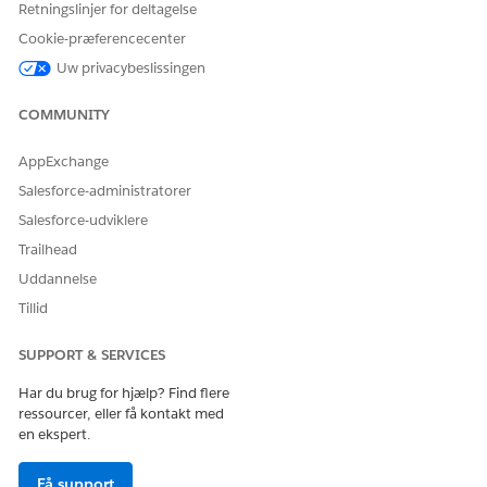
Retningslinjer for deltagelse
Financial Services Cloud-
Cookie-præferencecenter
standard
Uw privacybeslissingen
Skriv
i feltet Find hurtigt i Opsætning, og klik
Brugere
derefter på
Brugere
.
COMMUNITY
Vælg en bruger.
I Tildelinger for tilladelsessætlicenser skal du klikke på
AppExchange
Rediger tildelinger
.
Salesforce-administratorer
Vælg
Industry Service Excellence
,
Industry Service Process
,
Salesforce-udviklere
Omnistudio-bruger
og
Financial Services Cloud-udvidelse
Trailhead
eller
Financial Services Cloud-service
eller
Financial
Services Cloud-standard
.
Uddannelse
Gem dine ændringer.
Tillid
SUPPORT & SERVICES
LØSTE DENNE ARTIKEL DIT PROBLEM?
Har du brug for hjælp? Find flere
ressourcer, eller få kontakt med
Giv os besked, så vi kan forbedre os!
en ekspert.
Ja
Nej
Få support