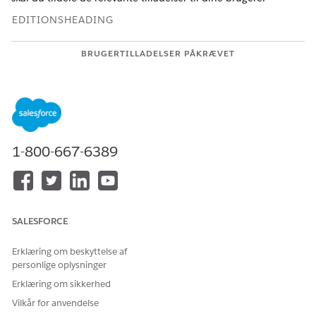
EDITIONSHEADING
BRUGERTILLADELSER PÅKRÆVET
Hvis du vil tildele
Branchens servicefærdighed
tilladelsessæt til brugere:
OG
Brancheserviceproces
OG
1-800-667-6389
Omnistudio-bruger
OG
Financial Services Cloud-
SALESFORCE
udvidelse
ELLER
Erklæring om beskyttelse af
personlige oplysninger
Financial Services Cloud-
Erklæring om sikkerhed
tjeneste
Vilkår for anvendelse
ELLER