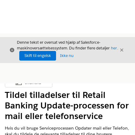
Denne tekst er oversat ved hjælp af Salesforce-
maskinoversættelsessystem. Du finder flere detaljer
her
.
Luk
Luk
Luk
Skift til engelsk
Ikke nu
Indhold
Vis indholdsfortegnelse
Tildel tilladelser til Retail
Banking Update-processen for
mail eller telefonservice
Hvis du vil bruge Serviceprocessen Opdater mail eller Telefon,
skal du tildele de relevante tilladelser til dine brugere.