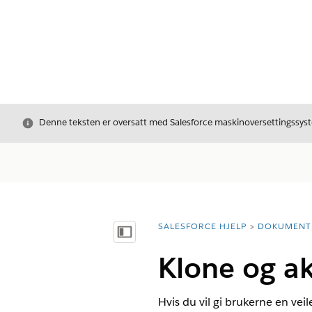
Avslutt
Denne teksten er oversatt med Salesforce maskinoversettingssyste
SALESFORCE HJELP
DOKUMENT
Du er her:
Vis innholdsfortegnelse
Klone og ak
Hvis du vil gi brukerne en ve