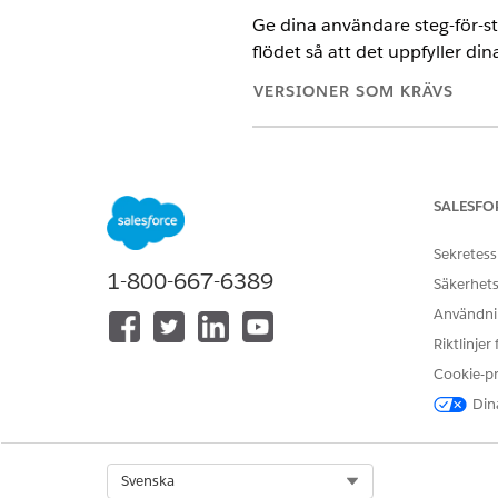
Ge dina användare steg-för-st
flödet så att det uppfyller d
VERSIONER SOM KRÄVS
Tillgängliga i: Lightning Experi
Tillgängliga i:
Professional
,
Ente
SALESFO
Sekretess
1-800-667-6389
Klona flödet Ändra faktureringsc
Säkerhets
Användnin
Orkestreringen av processänd
Riktlinjer
och försöker bearbeta begära
Om försöket misslyckas medd
Cookie-p
Dina
Anpassa och lägg till orkestr
I Inställningar, i rutan Snabb
Klicka på
Nytt flöde
.
Select Org
Svenska