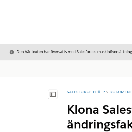
Stäng
Den här texten har översatts med Salesforces maskinöversättnin
SALESFORCE-HJÄLP
DOKUMEN
Du är här:
Visa innehållsförteckning
Klona Sales
ändringsfak