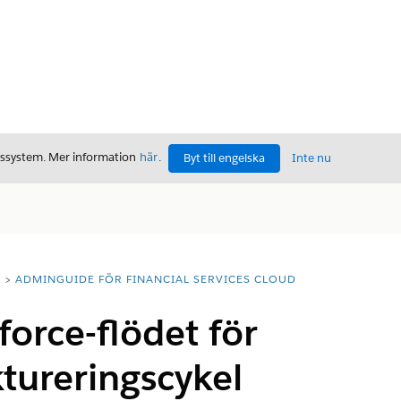
gssystem. Mer information
här
.
Byt till engelska
Inte nu
T
ADMINGUIDE FÖR FINANCIAL SERVICES CLOUD
force-flödet för
tureringscykel