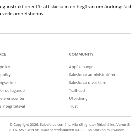
eg-instruktioner för att skicka in en begäran om ändringsfakt
ina verksamhetsbehov.
ence
rprise
och
Unlimited
Editions där Financial Services Cloud är aktive
RCE
COMMUNITY
ANVÄNDARBEHÖRIGHETER SOM KRÄVS FÖR ATT
policy
AppExchange
ykel:
Anpassa program
policy
Salesforce-administratörer
gsvillkor
Salesforce-utvecklare
ringsfaktureringscykel meddelar kontot att en begäran om än
 för deltagande
Trailhead
n. Om försöket lyckas stänger orkestreringen det associera
elar orkestreringen kundcaseägaren.
referenscenter
Utbildning
 integritetsval
Trust
eringen Processändringsfaktureringscykel i serviceprocessen 
sökning, skriv
och välj sedan
Flöden
.
Flöden
© Copyright 2026, Salesforce.com Inc. Alla rättigheter förbehålles. Varumärk
SFDC SWEDEN AB, Klarabergsviadukten 63, 111 64 Stockholm, Sweden