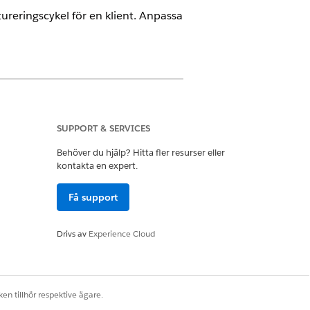
ureringscykel för en klient. Anpassa
rat
SUPPORT & SERVICES
Behöver du hjälp? Hitta fler resurser eller
kontakta en expert.
Få support
dringsfaktureringscykel har gjorts
de kundcaset och meddelar kontot.
Drivs av
Experience Cloud
Ändringsfaktureringscykel.
en tillhör respektive ägare.