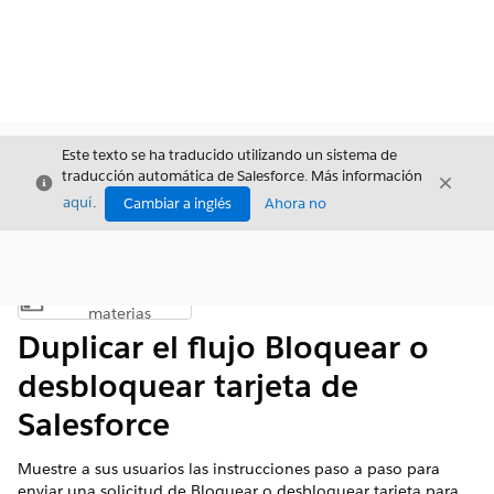
Este texto se ha traducido utilizando un sistema de
traducción automática de Salesforce. Más información
Cerrar
Cerrar
Cerrar
aquí
.
Cambiar a inglés
Ahora no
Índice de
Mostrar índice de materias
materias
Duplicar el flujo Bloquear o
desbloquear tarjeta de
Salesforce
Muestre a sus usuarios las instrucciones paso a paso para
enviar una solicitud de Bloquear o desbloquear tarjeta para