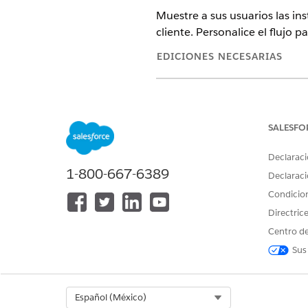
Muestre a sus usuarios las in
cliente. Personalice el flujo
EDICIONES NECESARIAS
Disponible en: Lightning Experi
Disponible en: Ediciones
Profes
SALESFO
Declaraci
1-800-667-6389
Para duplicar el flujo Bloquear 
Declaraci
Condicio
La orquestación Procesar bloq
Directric
Desbloquear tarjeta e intenta 
asociado y notifica a la cuenta
Centro de
Sus
Personalice y agregue la orq
tarjeta.
Select Org
Español (México)
En Configuración, en el cuad