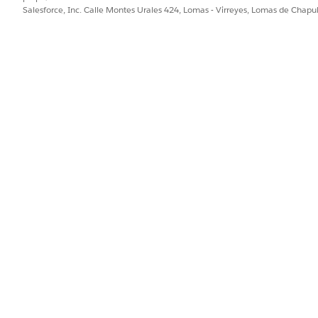
Salesforce, Inc. Calle Montes Urales 424, Lomas - Virreyes, Lomas de Chap
illa de orquestación
Bloquear proceso o Desbloquear tarjeta
.
scripción para la orquestación.
como el nombre de API para la orquestación.
d
stación Bloquear proceso o Desbloquear tarjeta.
ón Bloquear o desbloquear flujo de tarjeta.
ilder
izar lo que ocurre cuando falla un flujo
PROBLEMA?
ejorar!