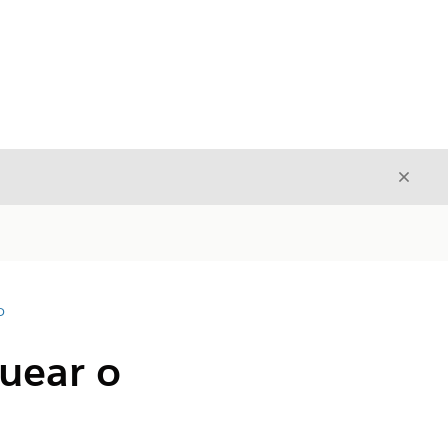
Cerrar
Cerrar
D
quear o