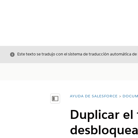
Cerrar
Este texto se tradujo con el sistema de traducción automática de
AYUDA DE SALESFORCE
DOCUM
Usted está aquí:
Mostrar índice de materias
Duplicar el
desbloquear