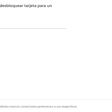
 desbloquear tarjeta para un
activada
ó una solicitud Bloquear o
la orquestación cierra el caso
l caso.
 de servicio Bloquear o desbloquear
istintas marcas comerciales pertenecen a sus respectivos