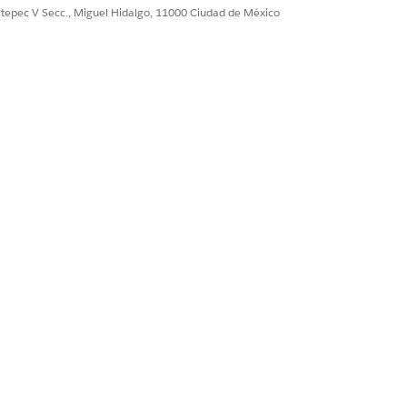
ultepec V Secc., Miguel Hidalgo, 11000 Ciudad de México
Sí
No