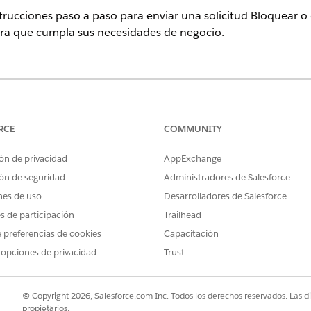
strucciones paso a paso para enviar una solicitud Bloquear o
 para que cumpla sus necesidades de negocio.
ence
sional
,
Enterprise
y
Unlimited
donde Financial Services Cloud está 
RCE
COMMUNITY
PERMISOS DE USUARIO NECESARIOS
ón de privacidad
AppExchange
o desbloquear tarjeta:
Personalizar aplicación
ón de seguridad
Administradores de Salesforce
nes de uso
Desarrolladores de Salesforce
ueo o Desbloquear tarjeta notifica a la cuenta que se realiz
es de participación
Trailhead
procesar la solicitud. Si el intento se realiza correctamente, 
. Si el intento falla, la orquestación notifica al propietario de
 preferencias de cookies
Capacitación
 opciones de privacidad
Trust
uestación Bloquear proceso o Desbloquear tarjeta al proceso
© Copyright 2026, Salesforce.com Inc. Todos los derechos reservados. Las d
ro Búsqueda rápida, ingrese
y luego seleccione
Flujos
.
Flujos
propietarios.