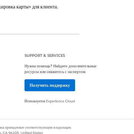
ировка карты» для клиента.
 Financial Services Cloud
SUPPORT & SERVICES
Нужна помощь? Найдите дополнительные
ресурсы или свяжитесь с экспертом.
Получить поддержку
полнении запроса «Блокировка или
вает связанное обращение и
обращение.
Используется
Experience Cloud
сс обслуживания «Блокировка или
наки принадлежат соответствующим владельцам.
co, CA 94105, United States