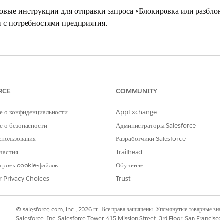
вые инструкции для отправки запроса «Блокировка или разблок
и с потребностями предприятия.
xperience
ssional
Edition,
Enterprise
Edition и
Unlimited
Edition с включенным
RCE
COMMUNITY
НЕОБХОДИМЫЕ ПОЛНОМОЧИЯ ПОЛЬЗОВАТЕЛЯ
е о конфиденциальности
AppExchange
вки или разблокировки карты:
Настройка приложения
 о безопасности
Администраторы Salesforce
спользования
Разработчики Salesforce
есса» или «Разблокировка карты» уведомляет организацию о вы
частия
Trailhead
ся обработать запрос. Если попытка успешна, оркестрация закры
опытка не удается, оркестрация уведомляет ответственного за 
троек cookie-файлов
Обучение
r Privacy Choices
Trust
цию «Блокировка процесса» или «Разблокировка карты» в проце
© salesforce.com, inc., 2026 гг. Все права защищены. Упомянутые товарные з
е «Быстрый поиск» меню «Настройка» и выберите пункт
«Потоки»
.
Salesforce, Inc. Salesforce Tower, 415 Mission Street, 3rd Floor, San Francis