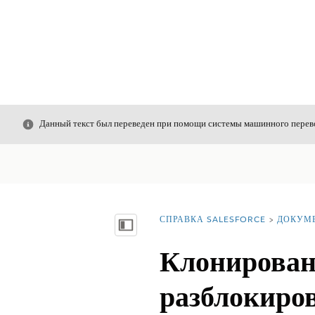
Закрыть
Данный текст был переведен при помощи системы машинного перево
СПРАВКА SALESFORCE
ДОКУМ
Вы находитесь здесь:
Показать содержание
Клонирован
разблокиро