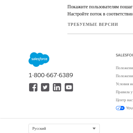
Покажите пользователям пошаго
Настройте поток в соответстви
ТРЕБУЕМЫЕ ВЕРСИИ
Доступно в версиях: Lightning E
Доступно в версиях: Версии
Profe
SALESFO
Положени
1-800-667-6389
Для клонирования потока блокиро
Положение
Условия и
Оркестрация «Блокировка проц
Правила у
разблокировка карты» и пытает
уведомляет организацию. Если п
Центр нас
You
Настройте и добавьте оркестра
разблокировка карты».
Select Org
Русский
Введите строку
в пол
«Потоки»