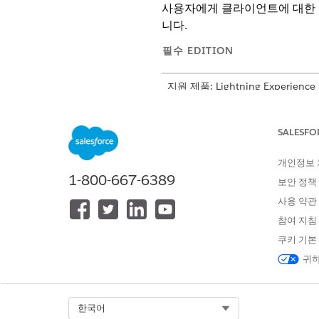
사용자에게 클라이언트에 대한 
니다.
필수 EDITION
지원 제품: Lightning Experience
지원 제품: Financial Services
SALESFO
개인정보
수익자 관리 플로 복제:
1-800-667-6389
보안 정책
수혜자 관리 오케스트레이션 프
사용 약관
하면 오케스트레이션이 관련 사
참여 지침
쿠키 기본
수혜자 관리 프로세스 오케스트
귀하
설정에서 빠른 찾기 상자에
플
새 플로
를 클릭합니다.
프로세스 수혜자 관리
오케스트레
Select Org
한국어
변경 사항을 저장합니다.