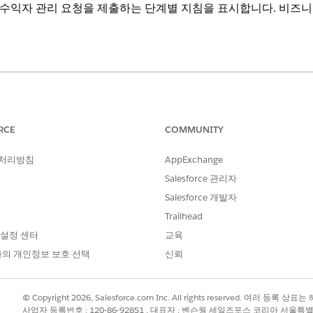
수익자 관리 요청을 제출하는 단계별 지침을 표시합니다. 비즈니
 Cloud가 활성화된
Professional
,
Enterprise
및
Unlimited
Edition
RCE
COMMUNITY
필요한 사용자 권한
 처리방침
AppExchange
애플리케이션 사용자 정의
Salesforce 관리자
로세스는 수혜자 관리 요청이 이루어지고 요청을 처리하도록 시
Salesforce 개발자
례를 마감하고 계정에 알립니다. 시도에 실패하면 오케스트레이
Trailhead
 설정 센터
교육
레이션을 사용자 정의하고 수혜자 관리 서비스 프로세스에 추가
의 개인정보 보호 선택
신뢰
를 입력한 다음,
플로
를 선택합니다.
로
이션 템플릿을 찾아서 선택합니다.
© Copyright 2026, Salesforce.com Inc. All rights reserved. 여러 등
사업자 등록번호 : 120-86-92851 , 대표자 : 벤슨웡 세일즈포스 코리아 서울특