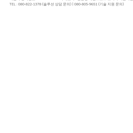
및 설명을 입력합니다.
TEL : 080-822-1378 (솔루션 상담 문의) | 080-805-9651 (기술 지원 문의)
로
를 입력합니다.
ProcessManageBenef
레이션 페이지를 새로 고칩니다.
션을 저장하고 활성화합니다.
er
 실패할 경우 발생하는 상황 사용자 정의
?