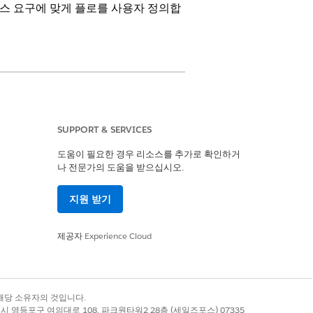
스 요구에 맞게 플로를 사용자 정의합
SUPPORT & SERVICES
도움이 필요한 경우 리소스를 추가로 확인하거
나 전문가의 도움을 받으십시오.
도함을 계정에 알립니다. 시도에 성공
지원 받기
션이 사례 소유자에게 알립니다.
제공자
Experience Cloud
합니다.
록 상표는 해당 소유자의 것입니다.
별시 영등포구 여의대로 108, 파크원타워2 28층 (세일즈포스) 07335