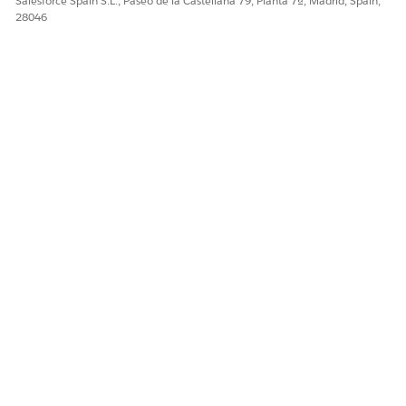
Salesforce Spain S.L., Paseo de la Castellana 79, Planta 7ª, Madrid, Spain,
28046
¿RESOLVIÓ ESTE ARTÍCULO SU PROBLEMA?
¡Háganos saber cómo podemos mejorar!
Sí
No