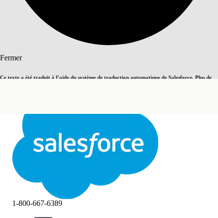
Rechercher
Fermer
Ce texte a été traduit à l’aide du système de traduction automatique de Salesforce. Plus de
Basculer vers la page en anglais
détails, consultez <
cette page
.
Pas maintenant
Fermer
Fermer
1-800-667-6389