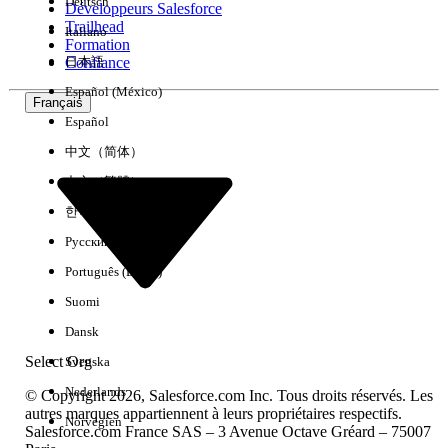
Deutsch
Développeurs Salesforce
Trailhead
Italiano
Expérience
Formation
Confiance
日本語
Español (México)
Français
Español
Effacer tout
Terminé
中文（简体）
中文（繁體）
한국어
Русский
Português (Brasil)
Suomi
Dansk
Select Org
Svenska
Nederlands
© Copyright 2026, Salesforce.com Inc. Tous droits réservés. Les
autres marques appartiennent à leurs propriétaires respectifs.
Norvégien
Salesforce.com France SAS – 3 Avenue Octave Gréard – 75007
Aucun résultat