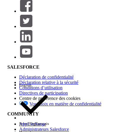
Filtres (0)
SÉLECTIONNER DES FILTRES
Ajouter
Gamme de produits
Impact des fonctionnalités
SALESFORCE
Déclaration de confidentialité
Déclaration relative à la sécurité
English
Conditions d’utilisation
Directives de participation
Centre de préférence des cookies
Vos choix en matière de confidentialité
Edition
COMMUNITY
AppExchange
Select Org
Français
Administrateurs Salesforce