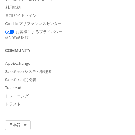
[Process Manage Standing Instructions Request Orchestration
利用規約
(プロセスによる立ち指示要求オーケストレーションの管理)] をカ
参加ガイドライン:
スタマイズして、立ち指示サービスプロセスに追加できます。
Cookie プリファレンスセンター
[設定] の [クイック検索] ボックスに
と入力し、
[フ
「フロー」
お客様によるプライバシー
ロー]
を選択します。
設定の選択肢
[新規フロー]
をクリックします。
[
テンプレートを使用
] をクリックします。
COMMUNITY
[
すべて + テンプレート
] をクリックし、[
フローオーケストレ
ーション]
を選択します。
AppExchange
[
Process Manage Standing Instructions Request
Salesforce システム管理者
Orchestration (プロセス管理 - 指示要求オーケストレーショ
Salesforce 開発者
ン)] を選択し、[
作成] を
クリックします。
変更内容を保存します。
Trailhead
オーケストレーションの表示ラベルと説明を入力します。
トレーニング
オーケストレーションの API 参照名として
トラスト
「
と入力します。
ProcMngStndInstrRqst」
変更内容を保存します。
[Process Manage Standing Instructions Request (プロセス
Select Org
日本語
による立ち作業指示要求の管理)] オーケストレーションページ
を更新します。