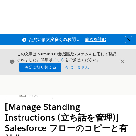
ただいま大変多くのお問い合わせをいただいており、ご連絡までにお時間を頂戴しております
続きを読む
Clo
この文章は Salesforce 機械翻訳システムを使用して翻訳
されました。詳細は
こちら
をご参照ください。
閉じる
閉じ
閉じる
英語に切り替える
今はしません
目次
目次を表示
[Manage Standing
Instructions (立ち話を管理)]
Salesforce フローのコピーと有