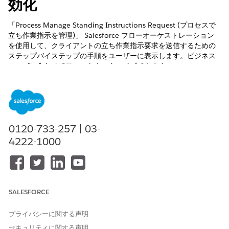
効化
「Process Manage Standing Instructions Request (プロセスで
立ち作業指示を管理)」 Salesforce フローオーケストレーション
を使用して、クライアントの立ち作業指示要求を送信するための
ステップバイステップの手順をユーザーに表示します。ビジネス
ニーズに合わせてフローをカスタマイズできます。
必要なエディション
必要なユーザー権限
[Manage Standing
「アプリケーションのカスタ
0120-733-257 | 03-
Instructions (手順を管理)] フ
マイズ」
4222-1000
ローを有効化する
[Process Manage Standing Instructions Request Orchestration
(プロセスで待機中の指示を管理要求オーケストレーション)] は、
[Manage Standing Instructions (待機中の指示を管理)] 要求が実
SALESFORCE
行されたことを取引先に通知し、要求を処理しようとします。試
行が成功すると、オーケストレーションは関連付けられたケース
プライバシーに関する声明
をクローズし、取引先に通知します。試行に失敗した場合、オー
ケストレーションでケース所有者に通知されます。
セキュリティに関する声明