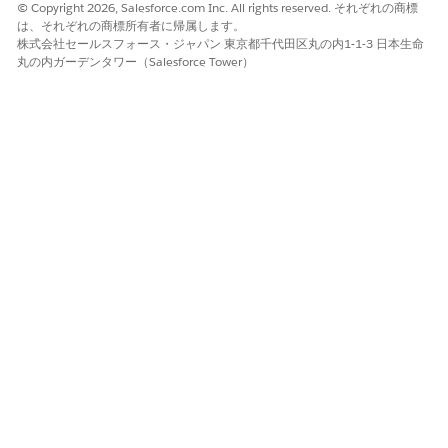
© Copyright 2026, Salesforce.com Inc. All rights reserved. それぞれの商標
[Manage Standing Instructions Flow Orchestration (立って
は、それぞれの商標所有者に帰属します。
いる指示フローオーケストレーションを管理)] を保存して有効
株式会社セールスフォース・ジャパン 東京都千代田区丸の内1-1-3 日本生命
化します。
丸の内ガーデンタワー（Salesforce Tower）
関連項目:
Flow Builder
フローが失敗した場合の処理のカスタマイズ
この記事で問題は解決されましたか?
ご意見をお待ちしております。
はい
いいえ