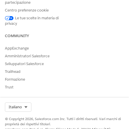
partecipazione
Se Runtime OmniStudio standard è disabilitato, attivarlo.
Centro preferenze cookie
Selezionare
FSCRtl/ChangeBillingCycle
.
Fare clic su
Nuova versione
.
Le tue scelte in materia di
Fare clic su
Attiva versione
.
privacy
COMMUNITY
QUESTO ARTICOLO HA RISOLTO IL PROBLEMA?
AppExchange
Facci sapere, così possiamo migliorare!
Amministratori Salesforce
Sviluppatori Salesforce
Sì
No
Trailhead
Formazione
Trust
Select Org
Italiano
© Copyright 2026, Salesforce.com Inc. Tutti i diritti riservati. Vari marchi di
proprietà dei rispettivi titolari.