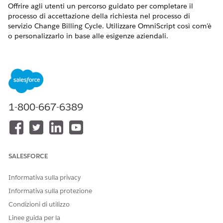
Offrire agli utenti un percorso guidato per completare il
processo di accettazione della richiesta nel processo di
servizio Change Billing Cycle. Utilizzare OmniScript così com'è
o personalizzarlo in base alle esigenze aziendali.
VERSIONI (EDITION) RICHIESTE
Disponibile nelle versioni: Lightning Experience
Disponibile in: Versioni
Professional
Edition,
Enterprise
Edition e
Unlimited
Edition in cui è abilitato Financial
1-800-667-6389
Services Cloud
AUTORIZZAZIONI UTENTE RICHIESTE
Per clonare l'OmniScript
Personalizza applicazione
SALESFORCE
ciclo di fatturazione delle
modifiche:
Informativa sulla privacy
Dal Programma di avvio app, trovare e selezionare
Informativa sulla protezione
OmniScript
.
Condizioni di utilizzo
Attendere alcuni minuti che venga visualizzata la
Linee guida per la
visualizzazione elenco OmniScript.