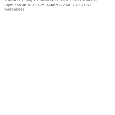
salesforce.com Italy S.r.l., Piazza Filippo Meda 5, 20121 Milano (MI)
Capitale sociale 10.000 euro - Numero REA MI-1785731 P.IVA
04959160963