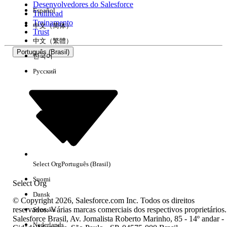
Desenvolvedores do Salesforce
Español
Trailhead
Experiência
Treinamento
中文（简体）
Trust
中文（繁體）
Português (Brasil)
한국어
Русский
Limpar tudo
Concluído
Select Org
Português (Brasil)
Suomi
Select Org
Dansk
© Copyright 2026, Salesforce.com Inc. Todos os direitos
reservados. Várias marcas comerciais dos respectivos proprietários.
Svenska
Salesforce Brasil, Av. Jornalista Roberto Marinho, 85 - 14º andar -
Sem resultados
Nederlands