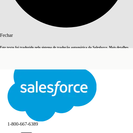
Pesquisar
Fechar
Este texto foi traduzido pelo sistema de tradução automática da Salesforce. Mais detalhes
Alternar para inglês
Agora não
aqui
.
Fechar
Fechar
1-800-667-6389