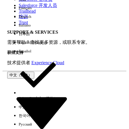
Salesforce 开发人员
Français
体验
Trailhead
培训
Deutsch
Trust
Italiano
SUPPORT & SERVICES
日本語
全部清除
完成
需要帮助？查找更多资源，或联系专家。
Español (México)
Español
获得支持
技术提供者
Experience Cloud
中文（简体）
Select Org
中文（简体）
中文（繁体）
한국어
Русский
没有结果