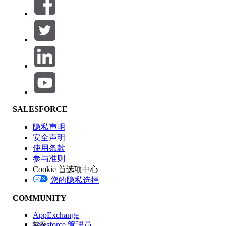
筛选器 (0)
选择筛选器
添加
产品区域
SALESFORCE
功能影响
隐私声明
安全声明
使用条款
参与准则
Cookie 首选项中心
版本
您的隐私选择
COMMUNITY
AppExchange
Salesforce 管理员
英语