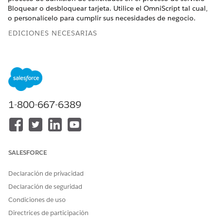
Bloquear o desbloquear tarjeta. Utilice el OmniScript tal cual,
o personalícelo para cumplir sus necesidades de negocio.
EDICIONES NECESARIAS
Disponible en: Lightning Experience
Disponible en: Ediciones
Professional
,
Enterprise
y
Unlimited
donde Financial Services Cloud está activada
1-800-667-6389
PERMISOS DE USUARIO NECESARIOS
Para duplicar el OmniScript
Personalizar aplicación
Bloquear o desbloquear
tarjeta:
SALESFORCE
Desde el Iniciador de aplicación, busque y seleccione
OmniScripts
.
Declaración de privacidad
Espere unos instantes a que aparezca la vista de lista
Declaración de seguridad
OmniScripts.
Condiciones de uso
Seleccione
FSCRtl/LockUnlockCard
.
Haga clic en
Nueva versión
.
Directrices de participación