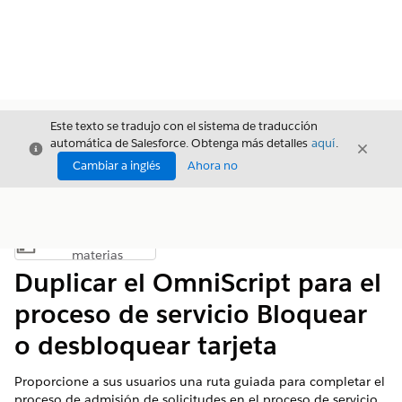
Este texto se tradujo con el sistema de traducción
automática de Salesforce. Obtenga más detalles
aquí
.
Cerrar
Cerrar
Cerrar
Cambiar a inglés
Ahora no
Índice de
Mostrar índice de materias
materias
Duplicar el OmniScript para el
proceso de servicio Bloquear
o desbloquear tarjeta
Proporcione a sus usuarios una ruta guiada para completar el
proceso de admisión de solicitudes en el proceso de servicio