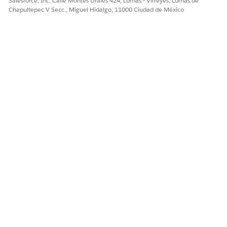
Salesforce, Inc. Calle Montes Urales 424, Lomas - Virreyes, Lomas de
Chapultepec V Secc., Miguel Hidalgo, 11000 Ciudad de México