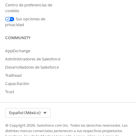
Haga clic en
Activar versión
.
Centro de preferencias de
cookies
Sus opciones de
privacidad
¿RESOLVIÓ ESTE ARTÍCULO SU PROBLEMA?
¡Háganos saber cómo podemos mejorar!
COMMUNITY
Sí
No
AppExchange
Administradores de Salesforce
Desarrolladores de Salesforce
Trailhead
Capacitación
Trust
Select Org
Español (México)
© Copyright 2026, Salesforce.com Inc. Todos los derechos reservados. Las
distintas marcas comerciales pertenecen a sus respectivos propietarios.