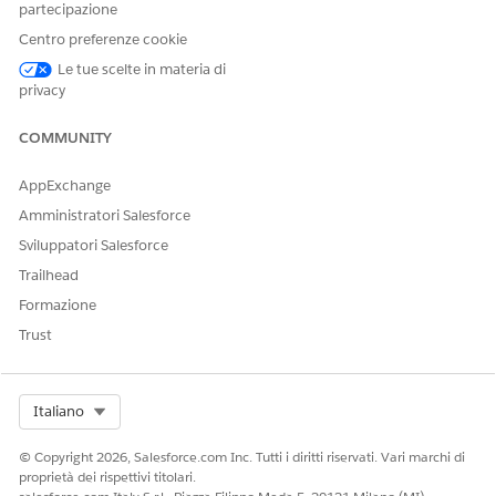
Fare clic su
Attiva versione
.
partecipazione
Centro preferenze cookie
Le tue scelte in materia di
privacy
QUESTO ARTICOLO HA RISOLTO IL PROBLEMA?
Facci sapere, così possiamo migliorare!
COMMUNITY
Sì
No
AppExchange
Amministratori Salesforce
Sviluppatori Salesforce
Trailhead
Formazione
Trust
Select Org
Italiano
© Copyright 2026, Salesforce.com Inc. Tutti i diritti riservati. Vari marchi di
proprietà dei rispettivi titolari.