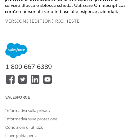
servizio Blocca o sblocca scheda. Utilizzare OmniScript così
com'è o personalizzarlo in base alle esigenze aziendali.
VERSIONI (EDITION) RICHIESTE
Disponibile nelle versioni: Lightning Experience
Disponibile in: Versioni
Professional
Edition,
Enterprise
Edition e
Unlimited
Edition in cui è abilitato Financial
Services Cloud
1-800-667-6389
AUTORIZZAZIONI UTENTE RICHIESTE
Per clonare l'OmniScript
Personalizza applicazione
Blocca o sblocca scheda:
SALESFORCE
Dal Programma di avvio app, trovare e selezionare
OmniScript
.
Informativa sulla privacy
Attendere qualche istante la visualizzazione elenco
Informativa sulla protezione
Omniscripts.
Condizioni di utilizzo
Selezionare
FSCRtl/LockUnlockCard
.
Fare clic su
Nuova versione
.
Linee guida per la