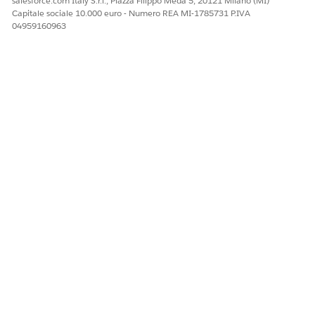
salesforce.com Italy S.r.l., Piazza Filippo Meda 5, 20121 Milano (MI)
Capitale sociale 10.000 euro - Numero REA MI-1785731 P.IVA
04959160963