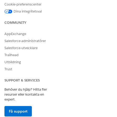
Cookie-preferenscenter
LÖSTE DENNA ARTIKEL DITT PROBLEM?
Dina integritetsval
Berätta för oss vad vi kan förbättra!
COMMUNITY
Ja
Nej
AppExchange
Salesforce-administratörer
Salesforce-utvecklare
Trailhead
Utbildning
Trust
SUPPORT & SERVICES
Behöver du hjälp? Hitta fler
resurser eller kontakta en
expert.
Få support