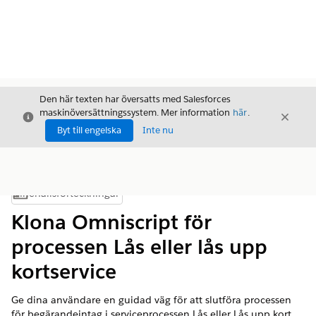
Den här texten har översatts med Salesforces
maskinöversättningssystem. Mer information
här
.
Stäng
Stäng
Stäng
Byt till engelska
Inte nu
Innehållsförteckningar
Visa innehållsförteckning
Klona Omniscript för
processen Lås eller lås upp
kortservice
Ge dina användare en guidad väg för att slutföra processen
för begärandeintag i serviceprocessen Lås eller Lås upp kort.