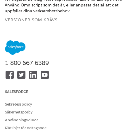
Använd Omniscript som det är, eller anpassa det så att det
uppfyller dina verksamhetsbehov.
VERSIONER SOM KRÄVS
Tillgängliga i: Lightning Experience
Tillgängliga i:
Professional
,
Enterprise
och
Unlimited
Editions där Financial Services Cloud är aktiverat
1-800-667-6389
ANVÄNDARBEHÖRIGHETER SOM KRÄVS FÖR ATT
Klona Omniskript för lås
Anpassa program
eller lås upp kort:
Sök fram och öppna
Omniscripts
i Appstartaren.
SALESFORCE
Vänta några ögonblick på att listvyn Omniscripts visas.
Välj
FSCRtl/LockUnlockCard
.
Sekretesspolicy
Klicka på
Ny version
.
Säkerhetspolicy
Klicka på
Aktivera version
.
Användningsvillkor
Riktlinjer för deltagande