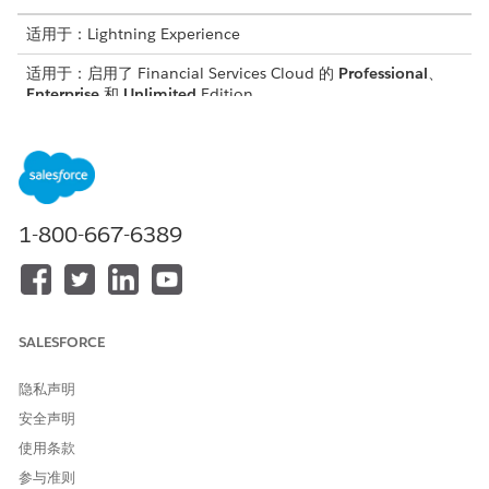
适用于：Lightning Experience
适用于：启用了 Financial Services Cloud 的
Professional
、
Enterprise
和
Unlimited
Edition
所需用户权限
复制锁定或解锁卡
自定义应用程序
Omniscript：
1-800-667-6389
从应用程序启动程序中，查找并选择
Omniscripts
。
请稍等片刻，Omniscripts 列表视图出现。
选择
FSCRtl/LockUnlockCard
。
单击
新版本
。
SALESFORCE
单击
激活版本
。
隐私声明
安全声明
本文章是否解决您的问题？
使用条款
请与我们共享您的想法，以便我们进行改进！
参与准则