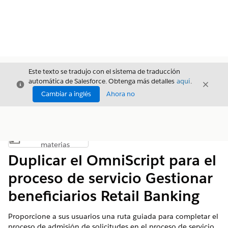
Este texto se tradujo con el sistema de traducción
automática de Salesforce. Obtenga más detalles
aquí
.
Cerrar
Cerrar
Cerrar
Cambiar a inglés
Ahora no
Índice de
Mostrar índice de materias
materias
Duplicar el OmniScript para el
proceso de servicio Gestionar
beneficiarios Retail Banking
Proporcione a sus usuarios una ruta guiada para completar el
proceso de admisión de solicitudes en el proceso de servicio