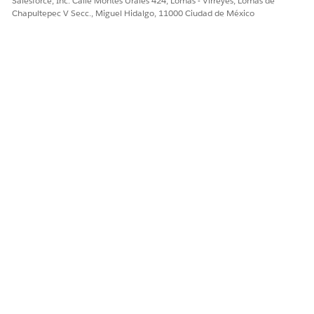
Salesforce, Inc. Calle Montes Urales 424, Lomas - Virreyes, Lomas de
Chapultepec V Secc., Miguel Hidalgo, 11000 Ciudad de México