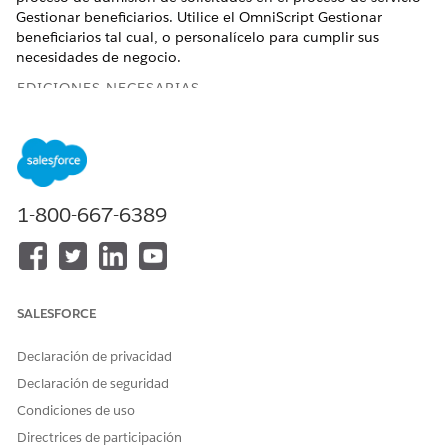
Gestionar beneficiarios. Utilice el OmniScript Gestionar
beneficiarios tal cual, o personalícelo para cumplir sus
necesidades de negocio.
EDICIONES NECESARIAS
Disponible en: Lightning Experience
Disponible en: Ediciones
Professional
,
Enterprise
y
Unlimited
donde Financial Services Cloud está activada
1-800-667-6389
PERMISOS DE USUARIO NECESARIOS
Para duplicar el OmniScript
Personalizar aplicación
Gestionar beneficiarios:
SALESFORCE
Desde el Iniciador de aplicación, busque y seleccione
OmniScripts
.
Declaración de privacidad
Espere unos instantes a que aparezca la vista de lista
Declaración de seguridad
OmniScripts.
Condiciones de uso
Seleccione
FSC/ManageBeneficiaries
.
Haga clic en
Nueva versión
.
Directrices de participación