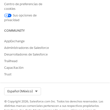
Haga clic en
Activar versión
.
Centro de preferencias de
cookies
Sus opciones de
privacidad
¿RESOLVIÓ ESTE ARTÍCULO SU PROBLEMA?
¡Háganos saber cómo podemos mejorar!
COMMUNITY
Sí
No
AppExchange
Administradores de Salesforce
Desarrolladores de Salesforce
Trailhead
Capacitación
Trust
Select Org
Español (México)
© Copyright 2026, Salesforce.com Inc. Todos los derechos reservados. Las
distintas marcas comerciales pertenecen a sus respectivos propietarios.