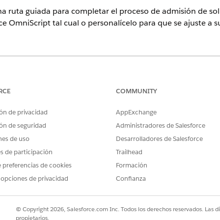
a ruta guiada para completar el proceso de admisión de soli
ice OmniScript tal cual o personalícelo para que se ajuste a 
ence
ional
,
Enterprise
e
Unlimited
donde Financial Services Cloud está a
RCE
COMMUNITY
PERMISOS DE USUARIO NECESARIOS
ón de privacidad
AppExchange
ionar uso de tarjeta:
Personalizar aplicación
ón de seguridad
Administradores de Salesforce
nes de uso
Desarrolladores de Salesforce
ción, busque y seleccione
OmniScripts
.
arezca la vista de lista OmniScripts.
es de participación
Trailhead
rdUsage
.
 preferencias de cookies
Formación
 opciones de privacidad
Confianza
© Copyright 2026, Salesforce.com Inc. Todos los derechos reservados. Las d
propietarios.