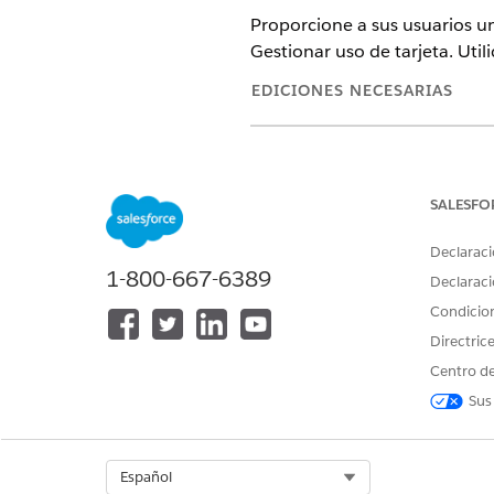
Proporcione a sus usuarios un
Gestionar uso de tarjeta. Util
EDICIONES NECESARIAS
Disponible en: Lightning Experi
Disponible en: Ediciones
Profes
SALESFO
Declaraci
1-800-667-6389
Para duplicar el OmniScript Gest
Declaraci
Condicio
Desde el Iniciador de aplica
Espere unos instantes a que ap
Directric
Seleccione
FSCRtl/ManageCa
Centro de
Haga clic en
Nueva versión
.
Sus
Haga clic en
Activar versión
.
Select Org
Español