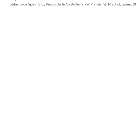
PROBLEMA?
Salesforce Spain S.L., Paseo de la Castellana 79, Planta 7ª, Madrid, Spain, 
ejorar!