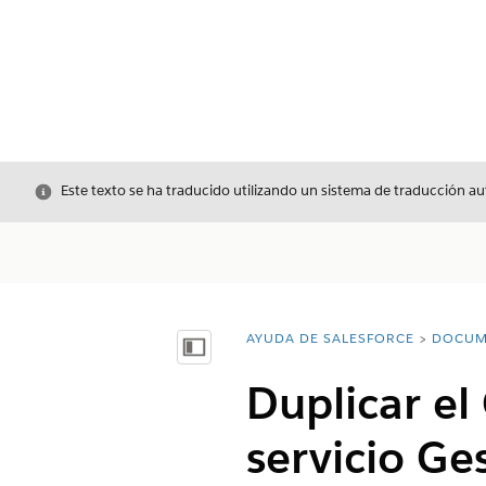
Cerrar
Este texto se ha traducido utilizando un sistema de traducción a
AYUDA DE SALESFORCE
DOCUM
Usted está aquí:
Mostrar índice de materias
Duplicar el
servicio Ge