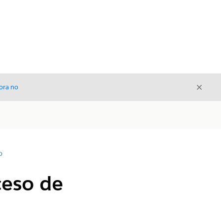
Cerrar
ora no
Cerrar
D
ceso de