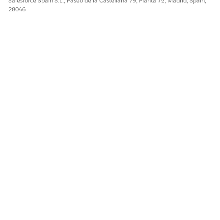
Salesforce Spain S.L., Paseo de la Castellana 79, Planta 7ª, Madrid, Spain,
28046