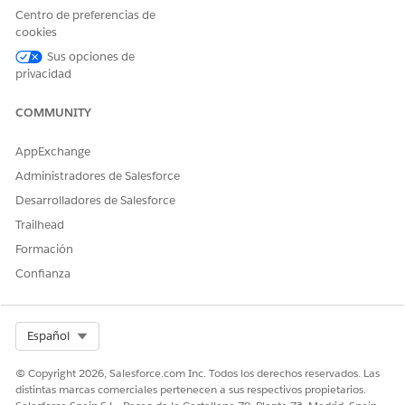
Haga clic en
Activar versión
.
Centro de preferencias de
cookies
Sus opciones de
privacidad
¿RESOLVIÓ ESTE ARTÍCULO SU PROBLEMA?
¡Háganos saber cómo podemos mejorar!
COMMUNITY
Sí
No
AppExchange
Administradores de Salesforce
Desarrolladores de Salesforce
Trailhead
Formación
Confianza
Select Org
Español
© Copyright 2026, Salesforce.com Inc. Todos los derechos reservados. Las
distintas marcas comerciales pertenecen a sus respectivos propietarios.