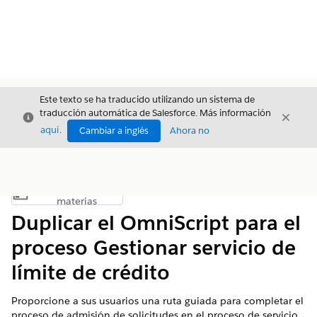
Este texto se ha traducido utilizando un sistema de
traducción automática de Salesforce. Más información
Cerrar
Cerrar
Cerrar
aquí
.
Cambiar a inglés
Ahora no
Índice de
Mostrar índice de materias
materias
Duplicar el OmniScript para el
proceso Gestionar servicio de
límite de crédito
Proporcione a sus usuarios una ruta guiada para completar el
proceso de admisión de solicitudes en el proceso de servicio