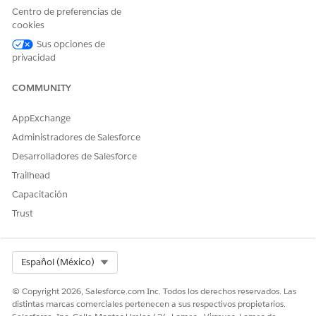
Haga clic en
Activar versión
.
Centro de preferencias de
cookies
Sus opciones de
privacidad
¿RESOLVIÓ ESTE ARTÍCULO SU PROBLEMA?
¡Háganos saber cómo podemos mejorar!
COMMUNITY
Sí
No
AppExchange
Administradores de Salesforce
Desarrolladores de Salesforce
Trailhead
Capacitación
Trust
Select Org
Español (México)
© Copyright 2026, Salesforce.com Inc. Todos los derechos reservados. Las
distintas marcas comerciales pertenecen a sus respectivos propietarios.