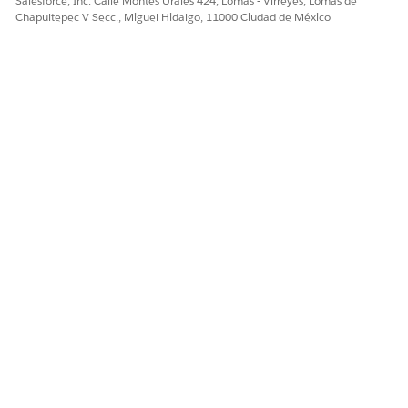
Salesforce, Inc. Calle Montes Urales 424, Lomas - Virreyes, Lomas de
Chapultepec V Secc., Miguel Hidalgo, 11000 Ciudad de México